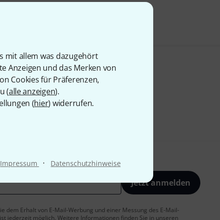
is mit allem was dazugehört
rte Anzeigen und das Merken von
von Cookies für Präferenzen,
u (
alle anzeigen
).
ellungen (
hier
) widerrufen.
·
Impressum
Datenschutzhinweise
Jetzt anmelden
 Sie dem Erhalt von E-Mail-Werbung und einer Messung des E-Mail-
t jederzeit möglich. Weitere Informationen finden Sie in unseren