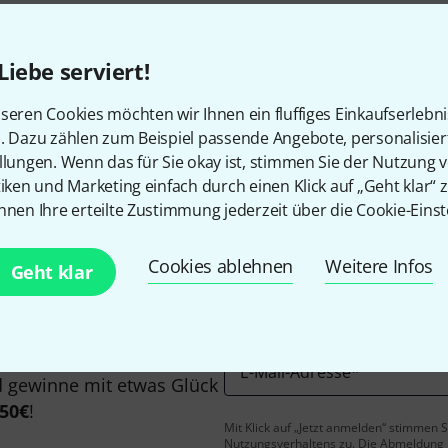
Alle Preise inkl. MwSt.
Liebe serviert!
seren Cookies möchten wir Ihnen ein fluffiges Einkaufserlebn
Gefällt Ihnen, was Sie sehen?
n. Dazu zählen zum Beispiel passende Angebote, personalisie
llungen. Wenn das für Sie okay ist, stimmen Sie der Nutzung 
tiken und Marketing einfach durch einen Klick auf „Geht klar“ z
Teilen
Hilfe & Feedback
nnen Ihre erteilte Zustimmung jederzeit über die Cookie-Einst
Cookies ablehnen
Weitere Infos
Geht klar
E-Mail-Adresse
*
 gewinne mit etwas Glück
50€
!
Mit Klick auf „Jetzt anmelden“ stimmen
Nutzungsverhaltens zu. Die Abmeldung is