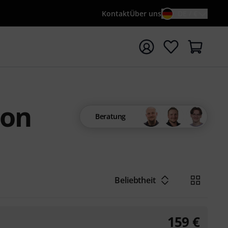
Kontakt
Über uns
DE / €
e mit Suchwort {searchTerm} starten
ion
Beratung
Beliebtheit
159
€