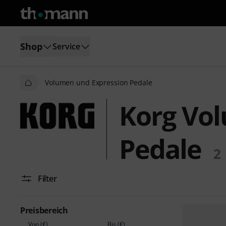
Shop
Service
Volumen und Expression Pedale
Korg Vo
Pedale
2
Filter
Preisbereich
Von (€)
Bis (€)