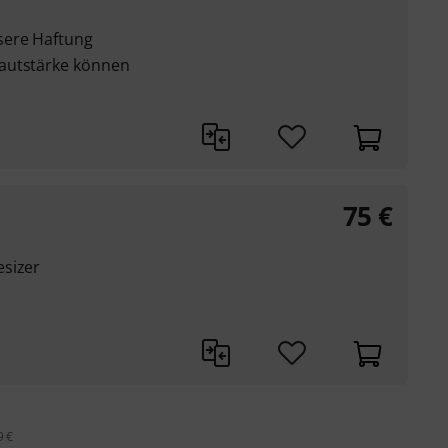
sere Haftung
autstärke können
75
€
esizer
9 €