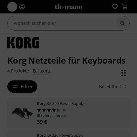
Suche 
Korg Netzteile für Keyboards
Beratung
4
Produkte
·
Filter
Beliebtheit
Korg
KA-390 Power Supply
16
Sofort lieferbar
39
€
Korg
KA 320 Power Supply