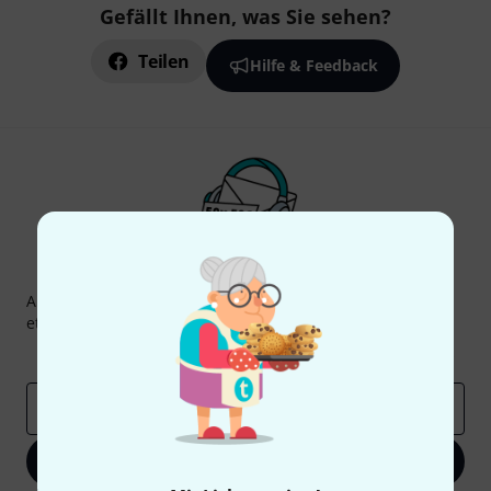
Gefällt Ihnen, was Sie sehen?
Teilen
Hilfe & Feedback
Thomann Newsletter
Abonniere den Thomann Newsletter und gewinne mit
etwas Glück einen von
50 Gutscheinen
über jeweils
50€
!
Inspirierende Beiträge
Deals
Thomann Insights
E-Mail-Adresse
*
Jetzt anmelden