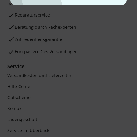
30 Tage Money-Back-Garantie
Reparaturservice
Beratung durch Fachexperten
Zufriedenheitsgarantie
Europas größtes Versandlager
Service
Versandkosten und Lieferzeiten
Hilfe-Center
Gutscheine
Kontakt
Ladengeschäft
Service im Überblick