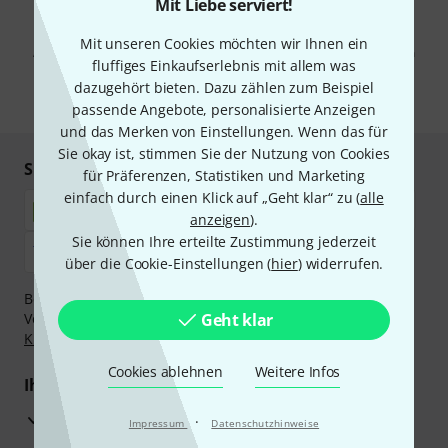
Mit Liebe serviert!
Mit Klick auf „Jetzt anmelden“ stimmen Sie dem Erhalt von E-Mail-
Werbung und einer Messung des E-Mail-Nutzungsverhaltens zu. Die
Mit unseren Cookies möchten wir Ihnen ein
Abmeldung ist jederzeit möglich. Weitere Informationen finden Sie in
fluffiges Einkaufserlebnis mit allem was
unseren
Datenschutzhinweisen
.
dazugehört bieten. Dazu zählen zum Beispiel
* Pflichtfeld
passende Angebote, personalisierte Anzeigen
und das Merken von Einstellungen. Wenn das für
Sie okay ist, stimmen Sie der Nutzung von Cookies
Sicher einkaufen & bezahlen
für Präferenzen, Statistiken und Marketing
einfach durch einen Klick auf „Geht klar“ zu (
alle
anzeigen
).
Sie können Ihre erteilte Zustimmung jederzeit
über die Cookie-Einstellungen (
hier
) widerrufen.
Bezahlen Sie vertraulich und sicher per Nachnahme,
Vorkasse, PayPal, Amazon Pay,
Geht klar
Klarna Sofort bezahlen
,
Klarna Ratenzahlung
oder Kreditkarte.
Cookies ablehnen
Weitere Infos
Ihre Vorteile
3 Jahre Thomann Garantie
·
Impressum
Datenschutzhinweise