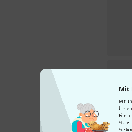
Mit 
Mit un
biete
Einste
Statis
Sie kö