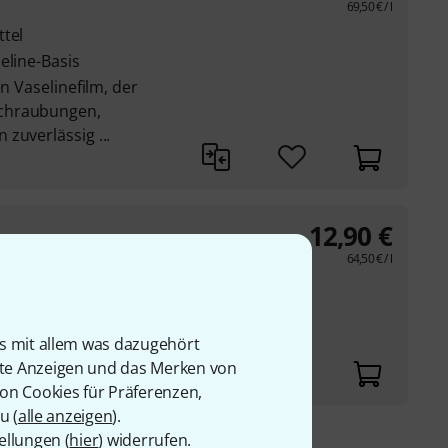
69,50
€
/ l
ttel
eline-Basis
en Vaselinefilm, der
chraubungen,
zuverlässig ...
12,90
€
64,50
€
/ l
en
is mit allem was dazugehört
rte Anzeigen und das Merken von
von Cookies für Präferenzen,
u (
alle anzeigen
).
ellungen (
hier
) widerrufen.