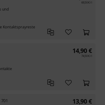
69,50
€
/ l
s und
e Kontaktsprayreste
14,90
€
74,50
€
/ l
ontakte
13,90
€
 701