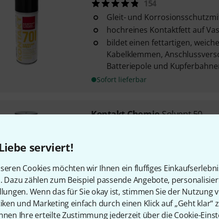
154
Gleit- und Korrosionsschutzmi
hochreines Kontaktfett auf Vas
bildet einen fettartigen, weich
Kabelklemmen, Anschlussvers
Batteriepole und Kupferbahnen 
Sofort lieferbar
Kontakt Chemie
Solvent 50
6
auf Basis von Orangenextrakt
Liebe serviert!
Inhalt: 200 ml
seren Cookies möchten wir Ihnen ein fluffiges Einkaufserlebn
n. Dazu zählen zum Beispiel passende Angebote, personalisie
Sofort lieferbar
llungen. Wenn das für Sie okay ist, stimmen Sie der Nutzung 
tiken und Marketing einfach durch einen Klick auf „Geht klar“ z
nnen Ihre erteilte Zustimmung jederzeit über die Cookie-Einst