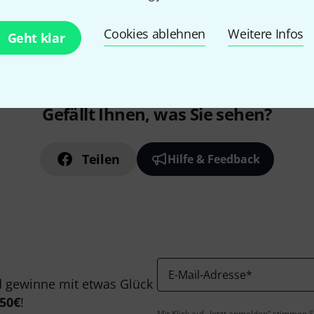
Kostenloser Versand ab 2
Alle Preise inkl. MwSt.
Cookies ablehnen
Weitere Infos
Geht klar
Gefällt Ihnen, was Sie sehen?
Teilen
Hilfe & Feedback
E-Mail-Adresse
*
 gewinne mit etwas Glück
50€
!
Mit Klick auf „Jetzt anmelden“ stimmen