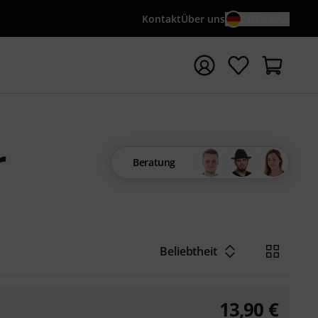
Kontakt
Über uns
DE / €
e mit Suchwort {searchTerm} starten
r
Beratung
Beliebtheit
13,90
€