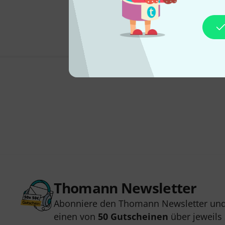
Thomann Newsletter
Abonniere den Thomann Newsletter und
einen von
50 Gutscheinen
über jeweils