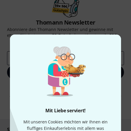
Thomann Newsletter
Abonniere den Thomann Newsletter und gewinne mit
etwas Glück einen von
50 Gutscheinen
über jeweils
50€
!
Inspirierende Beiträge
Deals
Thomann Insights
E-Mail-Adresse
*
Jetzt anmelden
Mit Klick auf „Jetzt anmelden“ stimmen Sie dem Erhalt von E-Mail-
Werbung und einer Messung des E-Mail-Nutzungsverhaltens zu. Die
Abmeldung ist jederzeit möglich. Weitere Informationen finden Sie in
unseren
Datenschutzhinweisen
.
* Pflichtfeld
Mit Liebe serviert!
Mit unseren Cookies möchten wir Ihnen ein
fluffiges Einkaufserlebnis mit allem was
Sicher einkaufen & bezahlen