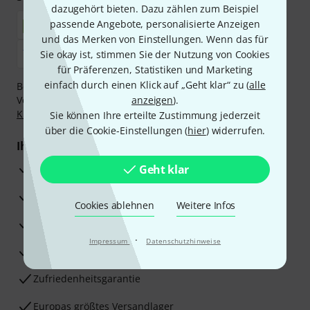
dazugehört bieten. Dazu zählen zum Beispiel
passende Angebote, personalisierte Anzeigen
und das Merken von Einstellungen. Wenn das für
Sie okay ist, stimmen Sie der Nutzung von Cookies
für Präferenzen, Statistiken und Marketing
einfach durch einen Klick auf „Geht klar“ zu (
alle
Bezahlen Sie vertraulich und sicher per Nachnahme,
Vorkasse, PayPal, Amazon Pay,
anzeigen
Klarna Sofort bezahlen
).
,
Klarna Ratenzahlung
oder Kreditkarte.
Sie können Ihre erteilte Zustimmung jederzeit
über die Cookie-Einstellungen (
hier
) widerrufen.
Ihre Vorteile
3 Jahre Thomann Garantie
Geht klar
30 Tage Money-Back-Garantie
Cookies ablehnen
Weitere Infos
Reparaturservice
·
Impressum
Datenschutzhinweise
Beratung durch Fachexperten
Zufriedenheitsgarantie
Europas größtes Versandlager