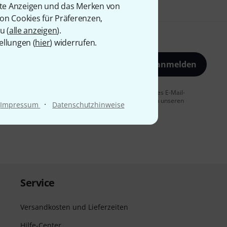
rte Anzeigen und das Merken von
von Cookies für Präferenzen,
u (
alle anzeigen
).
ellungen (
hier
) widerrufen.
Jetzt anmelden
 Sie dem Erhalt von E-Mail-Werbung und einer Messung des E-Mail-
t jederzeit möglich. Weitere Informationen finden Sie in unseren
·
Impressum
Datenschutzhinweise
Service
Versandkosten und Lieferzeiten
Hilfe-Center