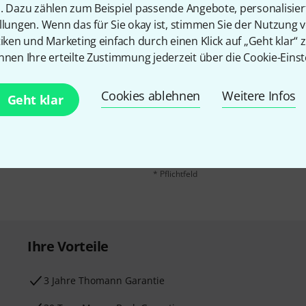
n. Dazu zählen zum Beispiel passende Angebote, personalisie
llungen. Wenn das für Sie okay ist, stimmen Sie der Nutzung 
tiken und Marketing einfach durch einen Klick auf „Geht klar“ z
nnen Ihre erteilte Zustimmung jederzeit über die Cookie-Einst
E-Mail-Adresse
*
Cookies ablehnen
Weitere Infos
 gewinne mit etwas Glück
Geht klar
50€
!
Mit Klick auf „Jetzt anmelden“ stimmen
Nutzungsverhaltens zu. Die Abmeldung is
Datenschutzhinweisen
.
* Pflichtfeld
Ihre Vorteile
3 Jahre Thomann Garantie