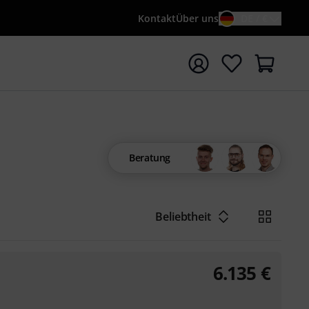
Kontakt
Über uns
DE / €
e mit Suchwort {searchTerm} starten
Beratung
Beliebtheit
6.135
€