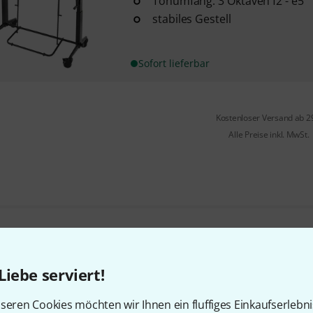
Tonumfang: 3 Oktaven f2 - e5
stabiles Gestell
Sofort lieferbar
Kostenloser Versand ab 2
Alle Preise inkl. MwSt.
Gefällt Ihnen, was Sie sehen?
Liebe serviert!
Teilen
Hilfe & Feedback
seren Cookies möchten wir Ihnen ein fluffiges Einkaufserlebn