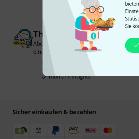
biete
Einste
Statis
Sie kö
Thomann Newsletter
Abonniere den Thomann Newsletter und
einen von
50 Gutscheinen
über jeweils
Inspirierende Beiträge
Deals
Thomann Insights
Sicher einkaufen & bezahlen