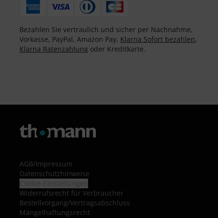
Bezahlen Sie vertraulich und sicher per Nachnahme,
Vorkasse, PayPal, Amazon Pay,
Klarna Sofort bezahlen
,
Klarna Ratenzahlung
oder Kreditkarte.
AGB
/
Impressum
Datenschutzhinweise
Cookie-Einstellungen
Widerrufsrecht für Verbraucher
Bestellvorgang/Vertragsabschluss
Mängelhaftungsrecht