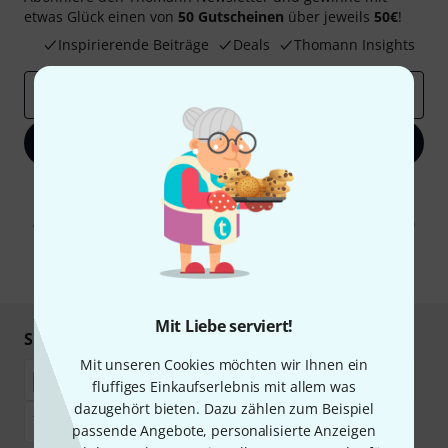
etwas Glück einen von
50 Gutscheinen
über jeweils
50€
!
Inspirierende Beiträge
Deals
Thomann Insights
E-Mail-Adresse
*
Jetzt anmelden
Mit Klick auf „Jetzt anmelden“ stimmen Sie dem Erhalt von E-Mail-
Werbung und einer Messung des E-Mail-Nutzungsverhaltens zu. Die
Abmeldung ist jederzeit möglich. Weitere Informationen finden Sie in
unseren
Datenschutzhinweisen
.
* Pflichtfeld
Mit Liebe serviert!
Sicher einkaufen & bezahlen
Mit unseren Cookies möchten wir Ihnen ein
fluffiges Einkaufserlebnis mit allem was
dazugehört bieten. Dazu zählen zum Beispiel
passende Angebote, personalisierte Anzeigen