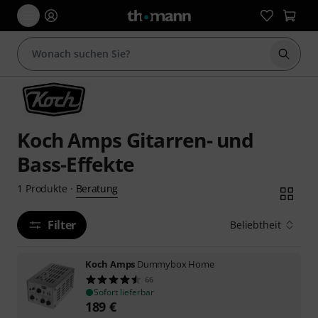
Suche 
Koch Amps Gitarren- und
Bass-Effekte
Beratung
1
Produkte
·
Filter
Beliebtheit
Koch Amps
Dummybox Home
66
Sofort lieferbar
189
€