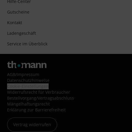
Hilfe-Center
Gutscheine
Kontakt
Ladengeschäft
Service im Überblick
AGB
/
Impressum
Datenschutzhinweise
Cookie-Einstellungen
Widerrufsrecht für Verbraucher
Bestellvorgang/Vertragsabschluss
Mängelhaftungsrecht
Erklärung zur Barrierefreiheit
Vertrag widerrufen