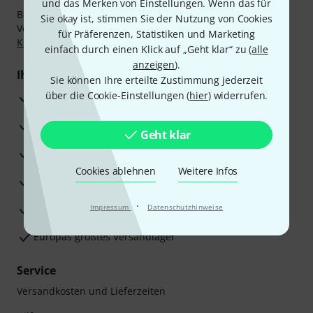
und das Merken von Einstellungen. Wenn das für
Bezahlen Sie vertraulich und sicher per Nachnahme,
Sie okay ist, stimmen Sie der Nutzung von Cookies
Vorkasse, PayPal, Amazon Pay,
Klarna Sofort bezahlen
,
für Präferenzen, Statistiken und Marketing
Klarna Ratenzahlung
oder Kreditkarte.
einfach durch einen Klick auf „Geht klar“ zu (
alle
anzeigen
).
Ihre Vorteile
Sie können Ihre erteilte Zustimmung jederzeit
über die Cookie-Einstellungen (
hier
) widerrufen.
3 Jahre Thomann Garantie
30 Tage Money-Back-Garantie
Geht klar
Reparaturservice
Cookies ablehnen
Weitere Infos
Beratung durch Fachexperten
·
Zufriedenheitsgarantie
Impressum
Datenschutzhinweise
Europas größtes Versandlager
Service
Versandkosten und Lieferzeiten