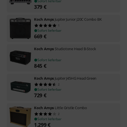
Sofort lieferbar
379
€
Koch Amps
Jupiter Junior J20C Combo BK
1
Sofort lieferbar
669
€
Koch Amps
Studiotone Head B-Stock
Sofort lieferbar
845
€
Koch Amps
Jupiter J45HG Head Green
2
Sofort lieferbar
729
€
Koch Amps
Little Gristle Combo
2
Sofort lieferbar
1.299
€