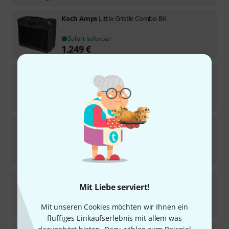
Koch Amps
Little Gristle Combo BK
Sofort lieferbar
1.249
€
Koch Amps
Classictone II Combo
1
Lieferbar in mehreren Monaten
1.475
€
Koch Amps
Classictone II Combo; 40 Watt
Lieferbar in mehreren Monaten
1.575
€
Koch Amps
Studiotone XL Head
Mit Liebe serviert!
Lieferbar in mehreren Monaten
Mit unseren Cookies möchten wir Ihnen ein
1.299
€
fluffiges Einkaufserlebnis mit allem was