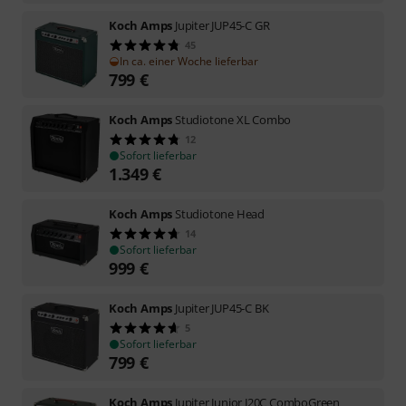
Koch Amps
Jupiter JUP45-C GR
45
In ca. einer Woche lieferbar
799
€
Koch Amps
Studiotone XL Combo
12
Sofort lieferbar
1.349
€
Koch Amps
Studiotone Head
14
Sofort lieferbar
999
€
Koch Amps
Jupiter JUP45-C BK
5
Sofort lieferbar
799
€
Koch Amps
Jupiter Junior J20C ComboGreen