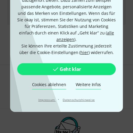
dazugehört bieten. Dazu zählen zum Beispiel
Koch Amps
Jupiter JUP45-C B-Stock
passende Angebote, personalisierte Anzeigen
3
Sofort lieferbar
und das Merken von Einstellungen. Wenn das für
739
€
Sie okay ist, stimmen Sie der Nutzung von Cookies
für Präferenzen, Statistiken und Marketing
einfach durch einen Klick auf „Geht klar“ zu (
alle
Kostenloser Versand ab 29 €
anzeigen
).
Alle Preise inkl. MwSt.
Sie können Ihre erteilte Zustimmung jederzeit
über die Cookie-Einstellungen (
hier
) widerrufen.
Geht klar
Gefällt Ihnen, was Sie sehen?
Cookies ablehnen
Weitere Infos
Teilen
Hilfe & Feedback
·
Impressum
Datenschutzhinweise