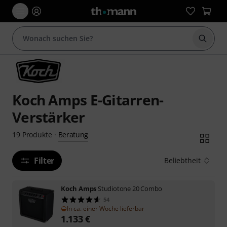
Suche 
Koch Amps E-Gitarren-
Verstärker
Beratung
19
Produkte
·
Filter
Beliebtheit
Koch Amps
Studiotone 20 Combo
54
In ca. einer Woche lieferbar
1.133
€