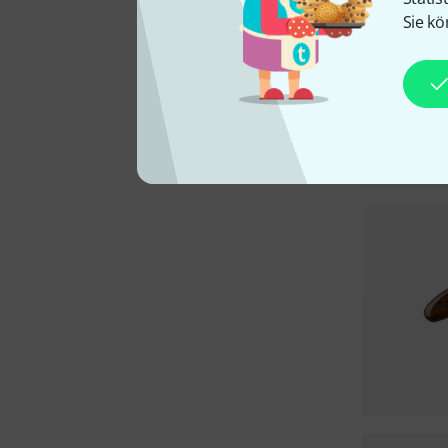
Sie kö