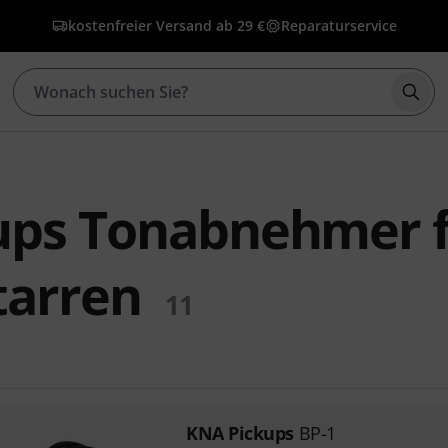
kostenfreier Versand ab 29 €
Reparaturservice
Such
ups Tonabnehmer 
tarren
11
KNA Pickups
BP-1