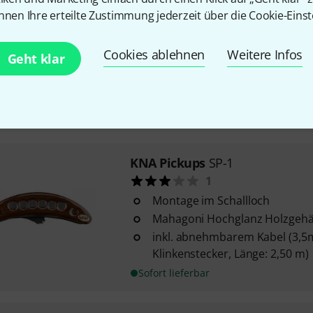
2
nnen Ihre erteilte Zustimmung jederzeit über die Cookie-Einst
passiver Stegtonabnehmer zu
den Knüpfsteg
Cookies ablehnen
Weitere Infos
Geht klar
mit Lautstärkeregler
geeignet für viele Ukulele Mod
Tenor
Sofort lieferbar
KNA Pickups
SP-1
1
Montage im Schallloch
Mahagoni Hochglanz Holzgeh
inkl. abnehmbarem Kabel (3,
Klinkenstecker, Länge: 2,50 m)
Sofort lieferbar