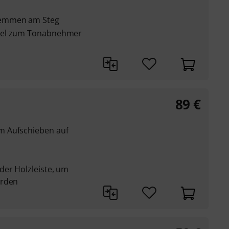
lemmen am Steg
bel zum Tonabnehmer
89
€
m Aufschieben auf
der Holzleiste, um
erden