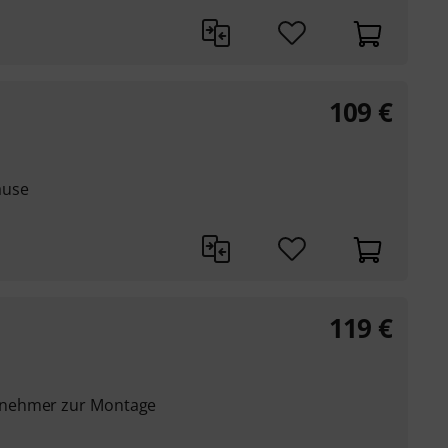
109
€
äuse
119
€
bnehmer zur Montage