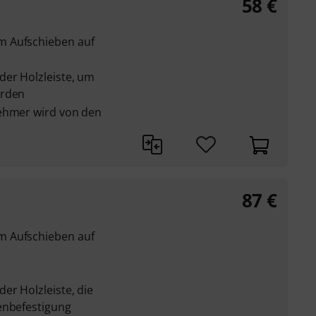
58
€
m Aufschieben auf
der Holzleiste, um
erden
nehmer wird von den
87
€
m Aufschieben auf
er Holzleiste, die
enbefestigung