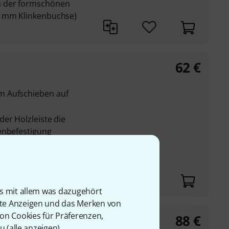
n der formschönen
3 mm Klinkenbuchse)
62
€
m Aufschieben auf
er Holzleiste die
enbefestigung
nehmer wird von den
is mit allem was dazugehört
rte Anzeigen und das Merken von
von Cookies für Präferenzen,
88
€
u (
alle anzeigen
).