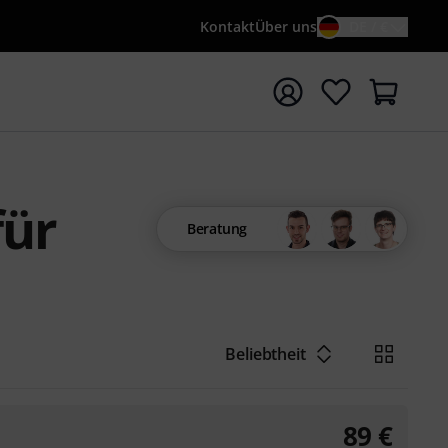
Kontakt
Über uns
DE / €
e mit Suchwort {searchTerm} starten
für
Beratung
Beliebtheit
89
€