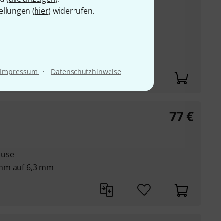
ellungen (
hier
) widerrufen.
m Aufschieben auf
elle von Sopran bis
·
Impressum
Datenschutzhinweise
77
€
äuse
5mm auf 6,3 mm