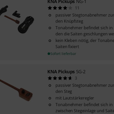
KNA Pickups
NG-1
11
passiver Stegtonabnehmer zu
den Knüpfsteg
Tonabnehmer befindet sich in 
den die Saiten geschlungen w
kein Kleben nötig, der Tonab
Saiten fixiert
Sofort lieferbar
KNA Pickups
SG-2
3
passiver Stegtonabnehmer zu
den Steg
mit Lautstärkeregler
Tonabnehmer befindet sich in d
zwischen Stegeinlage und Sait