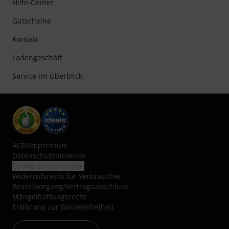
Hilfe-Center
Gutscheine
Kontakt
Ladengeschäft
Service im Überblick
AGB
/
Impressum
Datenschutzhinweise
Cookie-Einstellungen
Widerrufsrecht für Verbraucher
Bestellvorgang/Vertragsabschluss
Mängelhaftungsrecht
Erklärung zur Barrierefreiheit