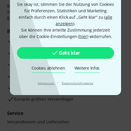
Sie okay ist, stimmen Sie der Nutzung von Cookies
Bezahlen Sie vertraulich und sicher per Nachnahme,
für Präferenzen, Statistiken und Marketing
Vorkasse, PayPal, Amazon Pay,
Klarna Sofort bezahlen
,
einfach durch einen Klick auf „Geht klar“ zu (
alle
Klarna Ratenzahlung
oder Kreditkarte.
anzeigen
).
Sie können Ihre erteilte Zustimmung jederzeit
Ihre Vorteile
über die Cookie-Einstellungen (
hier
) widerrufen.
3 Jahre Thomann Garantie
30 Tage Money-Back-Garantie
Geht klar
Reparaturservice
Cookies ablehnen
Weitere Infos
Beratung durch Fachexperten
·
Impressum
Datenschutzhinweise
Zufriedenheitsgarantie
Europas größtes Versandlager
Service
Versandkosten und Lieferzeiten