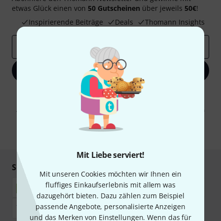
etwas Glück einen von
50 Gutscheinen
über jeweils
50€
!
Inspirierende Beiträge
Deals
Thomann Insights
E-Mail-Adresse
*
Jetzt anmelden
Mit Klick auf „Jetzt anmelden“ stimmen Sie dem Erhalt von E-Mail-
Werbung und einer Messung des E-Mail-Nutzungsverhaltens zu. Die
Abmeldung ist jederzeit möglich. Weitere Informationen finden Sie in
unseren
Datenschutzhinweisen
.
* Pflichtfeld
Mit Liebe serviert!
Sicher einkaufen & bezahlen
Mit unseren Cookies möchten wir Ihnen ein
fluffiges Einkaufserlebnis mit allem was
dazugehört bieten. Dazu zählen zum Beispiel
passende Angebote, personalisierte Anzeigen
und das Merken von Einstellungen. Wenn das für