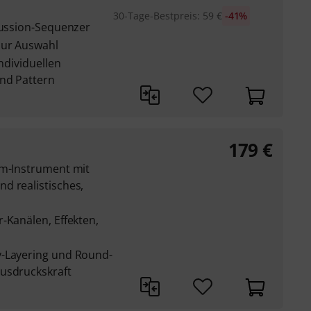
30-Tage-Bestpreis
:
59
€
-41%
cussion-Sequenzer
zur Auswahl
individuellen
und Pattern
179
€
um-Instrument mit
d realistisches,
-Kanälen, Effekten,
y-Layering und Round-
usdruckskraft