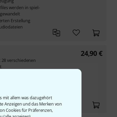
zeugung
les werden in spiel-
 gewandelt
erten Erstellung
Audiodateien
24,90
€
t 28 verschiedenen
t
..
individuellen
Tonhöhe, Dynamics,
is mit allem was dazugehört
ster-Kompressor
rte Anzeigen und das Merken von
von Cookies für Präferenzen,
u (
alle anzeigen
).