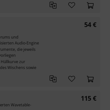
54
€
 Drums und
isierten Audio-Engine
rumente, die jeweils
vorliegen
 Hüllkurve zur
 des Wischens sowie
115
€
terten Wavetable-