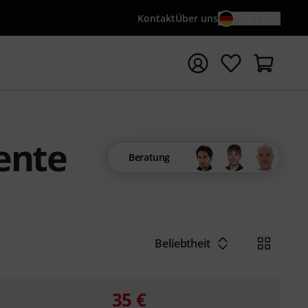
Kontakt
Über uns
DE / €
e mit Suchwort {searchTerm} starten
ente
Beratung
Beliebtheit
35
€