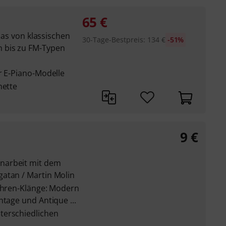
65
€
 das von klassischen
30-Tage-Bestpreis
:
134
€
-51%
 bis zu FM-Typen
r E-Piano-Modelle
nette
9
€
narbeit mit dem
atan / Martin Molin
luhren-Klänge: Modern
ntage und Antique ...
terschiedlichen