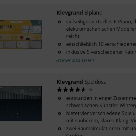
Klevgrand
Elpiano
vielseitiges virtuelles E-Piano,
elektromechanischen Modellen
reicht
einschließlich 10 verschiedene
inklusive 5 verschiedener Kabi
Download-Lizenz
Klevgrand
Speldosa
6
entstanden in enger Zusamme
schwedischen Künstler Winterg
bietet vier verschiedene Spie
mit sauberem, klaren Klang, Vi
zwei Raumsimulationen mit un
Größen