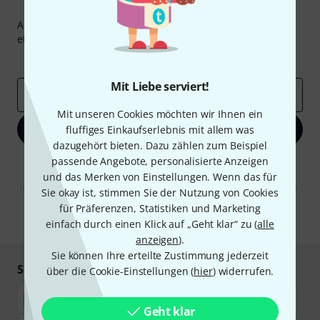
Thomann Newsletter
Abonniere den Thomann Newsletter und gewinne mit
etwas Glück einen von
50 Gutscheinen
über jeweils
50€
!
Inspirierende Beiträge
Deals
Thomann Insights
Mit Liebe serviert!
E-Mail-Adresse
*
Mit unseren Cookies möchten wir Ihnen ein
Jetzt anmelden
fluffiges Einkaufserlebnis mit allem was
dazugehört bieten. Dazu zählen zum Beispiel
passende Angebote, personalisierte Anzeigen
Mit Klick auf „Jetzt anmelden“ stimmen Sie dem Erhalt von E-Mail-
Werbung und einer Messung des E-Mail-Nutzungsverhaltens zu. Die
und das Merken von Einstellungen. Wenn das für
Abmeldung ist jederzeit möglich. Weitere Informationen finden Sie in
Sie okay ist, stimmen Sie der Nutzung von Cookies
unseren
Datenschutzhinweisen
.
für Präferenzen, Statistiken und Marketing
* Pflichtfeld
einfach durch einen Klick auf „Geht klar“ zu (
alle
anzeigen
).
Sie können Ihre erteilte Zustimmung jederzeit
Sicher einkaufen & bezahlen
über die Cookie-Einstellungen (
hier
) widerrufen.
Geht klar