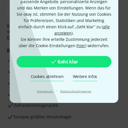
passende Angebote, personalisierte Anzeigen
und das Merken von Einstellungen. Wenn das für
Sie okay ist, stimmen Sie der Nutzung von Cookies
für Präferenzen, Statistiken und Marketing
Bezahlen Sie vertraulich und sicher per Nachnahme,
einfach durch einen Klick auf „Geht klar“ zu (
alle
Vorkasse, PayPal, Amazon Pay,
Klarna Sofort bezahlen
,
anzeigen
).
Klarna Ratenzahlung
oder Kreditkarte.
Sie können Ihre erteilte Zustimmung jederzeit
über die Cookie-Einstellungen (
hier
) widerrufen.
Ihre Vorteile
3 Jahre Thomann Garantie
Geht klar
30 Tage Money-Back-Garantie
Cookies ablehnen
Weitere Infos
Reparaturservice
·
Impressum
Datenschutzhinweise
Beratung durch Fachexperten
Zufriedenheitsgarantie
Europas größtes Versandlager