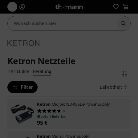
Suche 
Ketron Netzteile
Beratung
2
Produkte
·
Filter
Beliebtheit
Ketron
Midjpro/SD40/SD9 Power Supply
8
Sofort lieferbar
95
€
Ketron
Midjay Power Supply