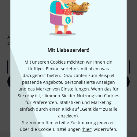
Thomann Newsletter
Abonniere den Thomann Newsletter und gewinne mit
etwas Glück einen von
50 Gutscheinen
über jeweils
50€
!
Mit Liebe serviert!
Inspirierende Beiträge
Deals
Thomann Insights
Mit unseren Cookies möchten wir Ihnen ein
E-Mail-Adresse
*
fluffiges Einkaufserlebnis mit allem was
dazugehört bieten. Dazu zählen zum Beispiel
Jetzt anmelden
passende Angebote, personalisierte Anzeigen
und das Merken von Einstellungen. Wenn das für
Sie okay ist, stimmen Sie der Nutzung von Cookies
Mit Klick auf „Jetzt anmelden“ stimmen Sie dem Erhalt von E-Mail-
Werbung und einer Messung des E-Mail-Nutzungsverhaltens zu. Die
für Präferenzen, Statistiken und Marketing
Abmeldung ist jederzeit möglich. Weitere Informationen finden Sie in
einfach durch einen Klick auf „Geht klar“ zu (
alle
unseren
Datenschutzhinweisen
.
anzeigen
).
* Pflichtfeld
Sie können Ihre erteilte Zustimmung jederzeit
über die Cookie-Einstellungen (
hier
) widerrufen.