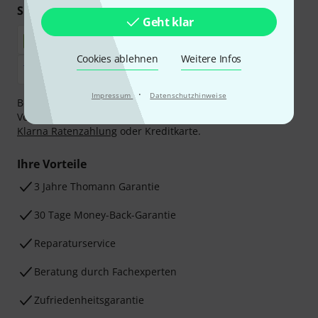
Sicher einkaufen & bezahlen
Geht klar
Cookies ablehnen
Weitere Infos
·
Impressum
Datenschutzhinweise
Bezahlen Sie vertraulich und sicher per Nachnahme,
Vorkasse, PayPal, Amazon Pay,
Klarna Sofort bezahlen
,
Klarna Ratenzahlung
oder Kreditkarte.
Ihre Vorteile
3 Jahre Thomann Garantie
30 Tage Money-Back-Garantie
Reparaturservice
Beratung durch Fachexperten
Zufriedenheitsgarantie