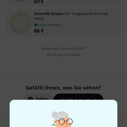
69
€
Kentville Drums
14+" Kangaroo Drum Head
heavy
Sofort lieferbar
66
€
Kostenloser Versand ab 29 €
Alle Preise inkl. MwSt.
Gefällt Ihnen, was Sie sehen?
Teilen
Hilfe & Feedback