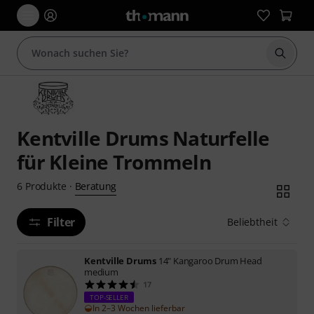
Suche 
Kentville Drums Naturfelle
für Kleine Trommeln
Beratung
6
Produkte
·
Filter
Beliebtheit
Kentville Drums
14" Kangaroo Drum Head
medium
17
TOP-SELLER
In 2–3 Wochen lieferbar