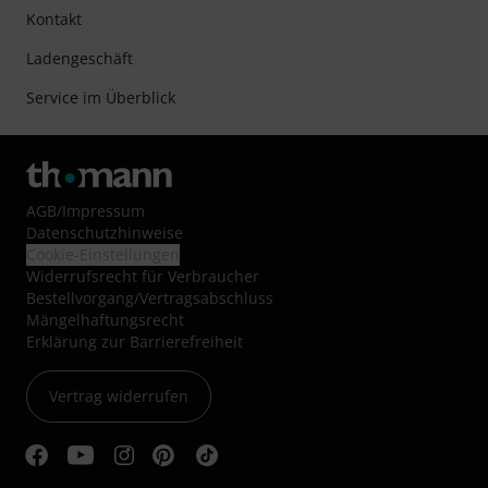
Kontakt
Ladengeschäft
Service im Überblick
AGB
/
Impressum
Datenschutzhinweise
Cookie-Einstellungen
Widerrufsrecht für Verbraucher
Bestellvorgang/Vertragsabschluss
Mängelhaftungsrecht
Erklärung zur Barrierefreiheit
Vertrag widerrufen