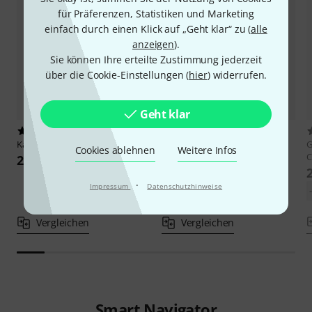
für Präferenzen, Statistiken und Marketing
einfach durch einen Klick auf „Geht klar“ zu (
alle
anzeigen
).
Sie können Ihre erteilte Zustimmung jederzeit
über die Cookie-Einstellungen (
hier
) widerrufen.
Geht klar
1
3
Karl Höfner
H4/2-C 4/4 Cello
Gewa
Germania Paris Cello 4/4
Cookies ablehnen
Weitere Infos
C
2.690 €
2.790 €
-15%
UVP: 3.290 €
·
Impressum
Datenschutzhinweise
Vergleichen
Vergleichen
Smart Navigator