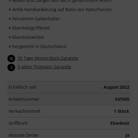
Boden und Zargen aus leicht geflammtem Ahorn
Antik-Handlackierung auf Basis von Naturharzen
Feinstimm-Saitenhalter
Ebenholzgriffbrett
Ebenholzwirbel
hergestellt in Deutschland
30 Tage Money-Back-Garantie
30
3 Jahre Thomann Garantie
3
Erhältlich seit
August 2022
Artikelnummer
547505
Verkaufseinheit
1 Stück
Griffbrett
Ebenholz
Massive Decke
Ja