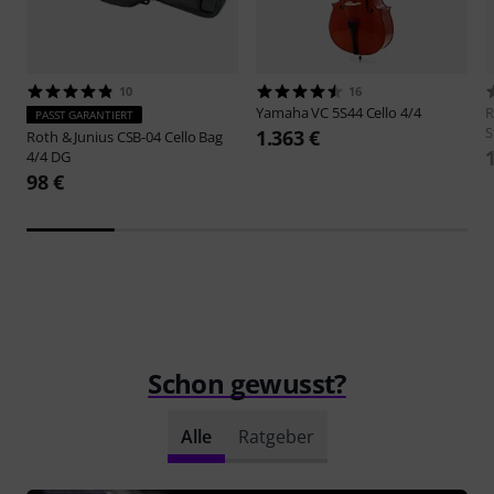
10
16
Yamaha
VC 5S44 Cello 4/4
R
PASST GARANTIERT
S
1.363 €
Roth & Junius
CSB-04 Cello Bag
4/4 DG
98 €
Schon gewusst?
Alle
Ratgeber