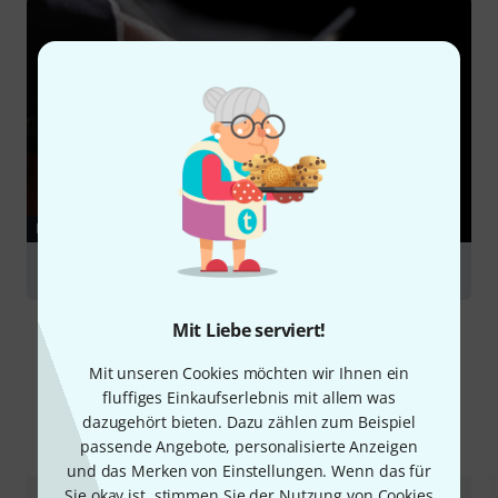
RATGEBER
Cello
Mit Liebe serviert!
Mit unseren Cookies möchten wir Ihnen ein
fluffiges Einkaufserlebnis mit allem was
dazugehört bieten. Dazu zählen zum Beispiel
Alternativen vergleichen
passende Angebote, personalisierte Anzeigen
und das Merken von Einstellungen. Wenn das für
Sie okay ist, stimmen Sie der Nutzung von Cookies