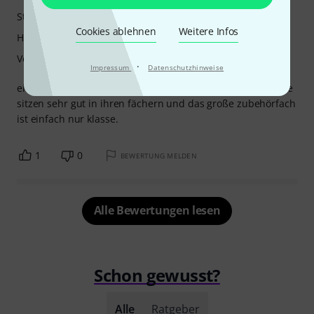
Stabilität
Cookies ablehnen
Weitere Infos
Handling
Verarbeitung
·
Impressum
Datenschutzhinweise
ein case, dass stabil gebaut ist, sauber verarbeitet, die teile
sitzen sehr gut in ihren fächern und das große zubehörfach
ist einfach nur klasse.
1
0
BEWERTUNG MELDEN
Alle Bewertungen lesen
Schon gewusst?
Alle
Ratgeber