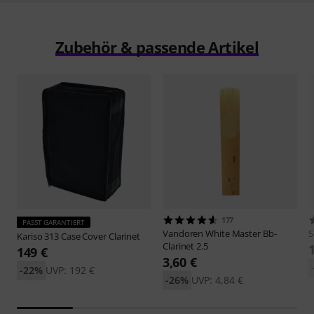
Zubehör & passende Artikel
177
PASST GARANTIERT
Vandoren
White Master Bb-
S
Kariso
313 Case Cover Clarinet
Clarinet 2.5
149 €
3,60 €
-22%
UVP: 192 €
-26%
UVP: 4,84 €