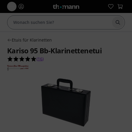
Suche 
Etuis für Klarinetten
Kariso 95 Bb-Klarinettenetui
4.9 von 5 Sternen aus 16 Kundenbewertungen
(
16
)