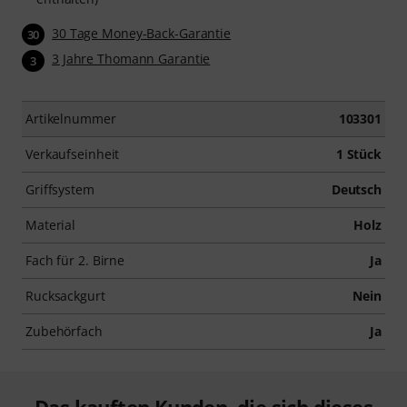
30 Tage Money-Back-Garantie
30
3 Jahre Thomann Garantie
3
Artikelnummer
103301
Verkaufseinheit
1 Stück
Griffsystem
Deutsch
Material
Holz
Fach für 2. Birne
Ja
Rucksackgurt
Nein
Zubehörfach
Ja
Das kauften Kunden, die sich dieses