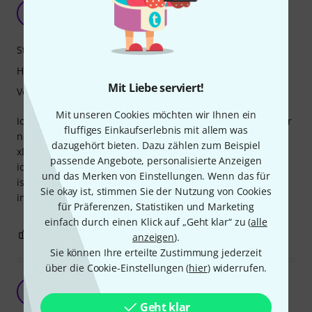
Stabiel
LA
Lukas aus S. 08.12.2009
Stabilität
Handling
Mit Liebe serviert!
Verarbeitung
Mit unseren Cookies möchten wir Ihnen ein
Ich hatte bis vor zwei Jahren einen Rucksack, dieser ist aber
fluffiges Einkaufserlebnis mit allem was
nach einer Zeit langsam aber sicher auseinander gefallen!
dazugehört bieten. Dazu zählen zum Beispiel
xD Dann habe ich mich für dieses Modell entschieden und
passende Angebote, personalisierte Anzeigen
ich muss sagen, ich bin sehr zufrieden!! Die Verarbeitung
und das Merken von Einstellungen. Wenn das für
ist gut und nach fast 2 Jahren ist das Futter in dem Koffer
Sie okay ist, stimmen Sie der Nutzung von Cookies
immer noch nicht beschädigt!
für Präferenzen, Statistiken und Marketing
einfach durch einen Klick auf „Geht klar“ zu (
alle
1
0
BEWERTUNG MELDEN
anzeigen
).
Sie können Ihre erteilte Zustimmung jederzeit
über die Cookie-Einstellungen (
hier
) widerrufen.
so wie es sein soll
E
Elefantenbaby 27.01.2012
Geht klar