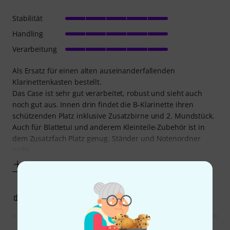
Stabilität
Handling
Verarbeitung
Als Ersatz für einen alten auseinanderfallenden
Klarinettenkasten bestellt.
Das Case ist sehr gut verarbeitet, robust und sieht auch
noch gut aus. Innen drin findet die B-Klarinette ihren
schützenden Platz inklusive Zusatzbirne und 2. Mundstück.
Auch für Blattetui und anderem Kleinteile-Zubehör ist in
dem Zusatzfach Platz genug. Ständer und Notenordner
nicht,
Mehr anzeigen
0
0
BEWERTUNG MELDEN