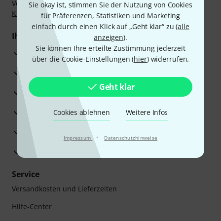
Vorkasse, PayPal, Amazon Pay,
Klarna Sofort bezahlen
,
Sie okay ist, stimmen Sie der Nutzung von Cookies
Klarna Ratenzahlung
oder Kreditkarte.
für Präferenzen, Statistiken und Marketing
einfach durch einen Klick auf „Geht klar“ zu (
alle
Ihre Vorteile
anzeigen
).
Sie können Ihre erteilte Zustimmung jederzeit
3 Jahre Thomann Garantie
über die Cookie-Einstellungen (
hier
) widerrufen.
30 Tage Money-Back-Garantie
Geht klar
Reparaturservice
Beratung durch Fachexperten
Cookies ablehnen
Weitere Infos
Zufriedenheitsgarantie
·
Impressum
Datenschutzhinweise
Europas größtes Versandlager
Service
Versandkosten und Lieferzeiten
Hilfe-Center