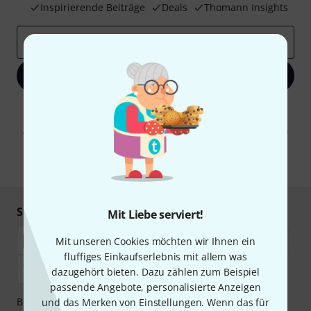
Inspirierende Beiträge
Deals
Thomann Insights
E-Mail-Adresse
*
Jetzt anmelden
Mit Klick auf „Jetzt anmelden“ stimmen Sie dem Erhalt von E-Mail-
Werbung und einer Messung des E-Mail-Nutzungsverhaltens zu. Die
Abmeldung ist jederzeit möglich. Weitere Informationen finden Sie in
unseren
Datenschutzhinweisen
.
* Pflichtfeld
Sicher einkaufen & bezahlen
Mit Liebe serviert!
Mit unseren Cookies möchten wir Ihnen ein
fluffiges Einkaufserlebnis mit allem was
dazugehört bieten. Dazu zählen zum Beispiel
passende Angebote, personalisierte Anzeigen
Bezahlen Sie vertraulich und sicher per Nachnahme,
und das Merken von Einstellungen. Wenn das für