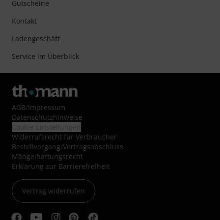
Gutscheine
Kontakt
Ladengeschäft
Service im Überblick
AGB
/
Impressum
Datenschutzhinweise
Cookie-Einstellungen
Widerrufsrecht für Verbraucher
Bestellvorgang/Vertragsabschluss
Mängelhaftungsrecht
Erklärung zur Barrierefreiheit
Vertrag widerrufen