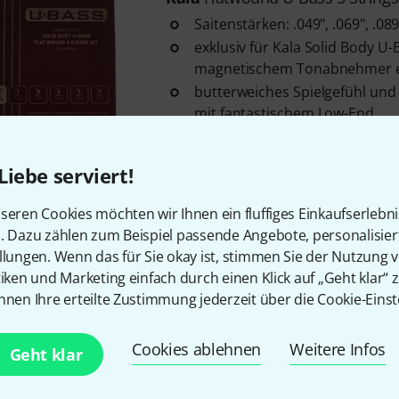
Saitenstärken: .049", .069", .089
exklusiv für Kala Solid Body U-
magnetischem Tonabnehmer e
butterweiches Spielgefühl un
mit fantastischem Low-End
Sofort lieferbar
Liebe serviert!
Kala
Roundwound U-Bass 5 Stri
seren Cookies möchten wir Ihnen ein fluffiges Einkaufserlebn
Saitenstärken: .050", .065", .095
n. Dazu zählen zum Beispiel passende Angebote, personalisie
exklusiv für Kala Solid Body U-
llungen. Wenn das für Sie okay ist, stimmen Sie der Nutzung 
magnetischem Tonabnehmer e
tiken und Marketing einfach durch einen Klick auf „Geht klar“ z
klanglich ausgewogen mit zac
nnen Ihre erteilte Zustimmung jederzeit über die Cookie-Einst
definiertem Mitteltonbereich
Sofort lieferbar
Cookies ablehnen
Weitere Infos
Geht klar