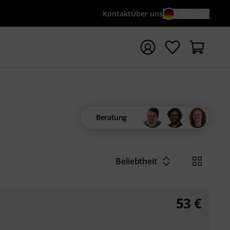
Kontakt
Über uns
DE / €
e mit Suchwort {searchTerm} starten
Beratung
Beliebtheit
53
€