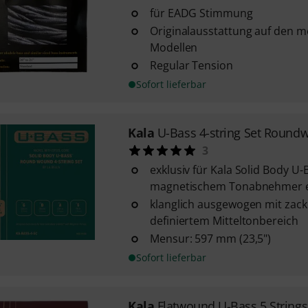
für EADG Stimmung
Originalausstattung auf den m
Modellen
Regular Tension
Sofort lieferbar
Kala
U-Bass 4-string Set Roun
3
exklusiv für Kala Solid Body U-
magnetischem Tonabnehmer e
klanglich ausgewogen mit zac
definiertem Mitteltonbereich
Mensur: 597 mm (23,5")
Sofort lieferbar
Kala
Flatwound U-Bass 5 Strings