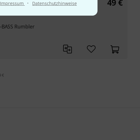
49
€
ings
·
Impressum
Datenschutzhinweise
U-BASS Rumbler
9 €