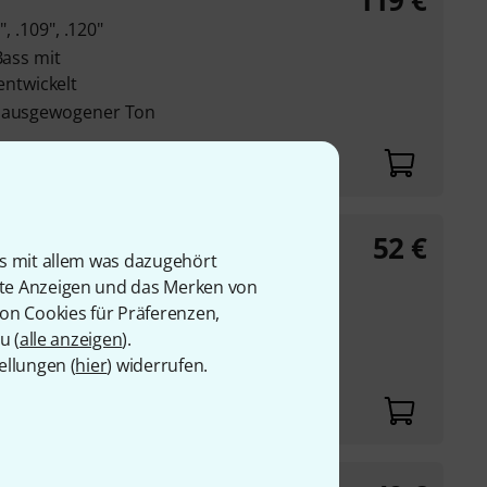
119
€
", .109", .120"
Bass mit
ntwickelt
d ausgewogener Ton
52
€
ngs
is mit allem was dazugehört
", .110", .120"
rte Anzeigen und das Merken von
Bass mit
von Cookies für Präferenzen,
ntwickelt
u (
alle anzeigen
).
kigem und gut
ellungen (
hier
) widerrufen.