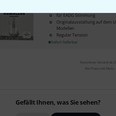
Kala
Silver Rumblers U-Bass Str
6
für EADG Stimmung
Originalausstattung auf dem 
Modellen
Regular Tension
Sofort lieferbar
Kostenloser Versand ab 2
Alle Preise inkl. MwSt.
Gefällt Ihnen, was Sie sehen?