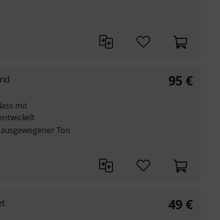
95
€
und
Bass mit
ntwickelt
d ausgewogener Ton
49
€
et