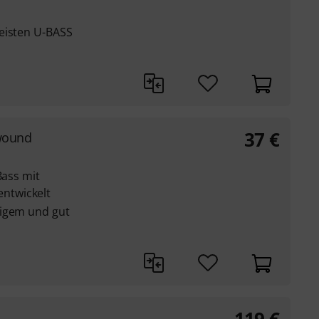
eisten U-BASS
37
€
dwound
Bass mit
ntwickelt
kigem und gut