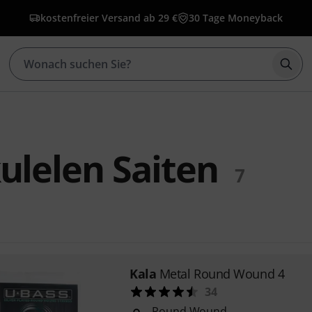
kostenfreier Versand ab 29 €
30 Tage Moneyback
Such
ulelen Saiten
7
Kala
Metal Round Wound 4
34
Round Wound