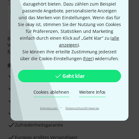
dazugehört bieten. Dazu zählen zum Beispiel
passende Angebote, personalisierte Anzeigen
und das Merken von Einstellungen. Wenn das für
Sie okay ist, stimmen Sie der Nutzung von Cookies
für Präferenzen, Statistiken und Marketing
einfach durch einen Klick auf „Geht klar“ zu (
alle
Bezahlen Sie vertraulich und sicher per Nachnahme,
Vorkasse, PayPal, Amazon Pay,
anzeigen
Klarna Sofort bezahlen
).
,
Klarna Ratenzahlung
oder Kreditkarte.
Sie können Ihre erteilte Zustimmung jederzeit
über die Cookie-Einstellungen (
hier
) widerrufen.
Ihre Vorteile
3 Jahre Thomann Garantie
Geht klar
30 Tage Money-Back-Garantie
Cookies ablehnen
Weitere Infos
Reparaturservice
·
Impressum
Datenschutzhinweise
Beratung durch Fachexperten
Zufriedenheitsgarantie
Europas größtes Versandlager