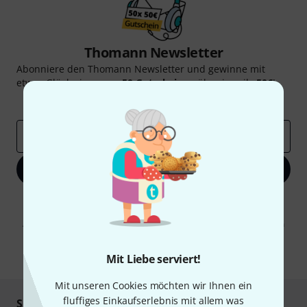
Thomann Newsletter
Abonniere den Thomann Newsletter und gewinne mit
etwas Glück einen von
50 Gutscheinen
über jeweils
50€
!
Inspirierende Beiträge
Deals
Thomann Insights
E-Mail-Adresse
*
Jetzt anmelden
Mit Klick auf „Jetzt anmelden“ stimmen Sie dem Erhalt von E-Mail-
Werbung und einer Messung des E-Mail-Nutzungsverhaltens zu. Die
Abmeldung ist jederzeit möglich. Weitere Informationen finden Sie in
unseren
Datenschutzhinweisen
.
* Pflichtfeld
Mit Liebe serviert!
Mit unseren Cookies möchten wir Ihnen ein
fluffiges Einkaufserlebnis mit allem was
Sicher einkaufen & bezahlen