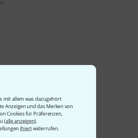
9 €
is mit allem was dazugehört
rte Anzeigen und das Merken von
von Cookies für Präferenzen,
u (
alle anzeigen
).
ellungen (
hier
) widerrufen.