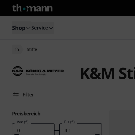
Shop
Service
Stifte
K&M Sti
Filter
Preisbereich
Von (€)
Bis (€)