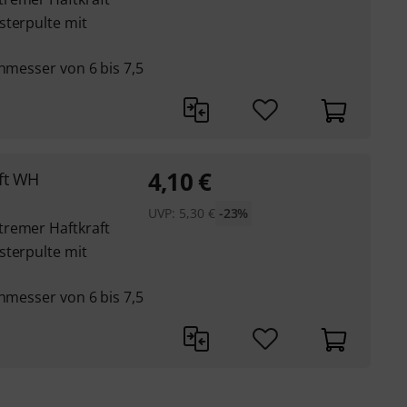
sterpulte mit
chmesser von 6 bis 7,5
4,10
€
ft WH
UVP:
5,30
€
-23%
tremer Haftkraft
sterpulte mit
chmesser von 6 bis 7,5