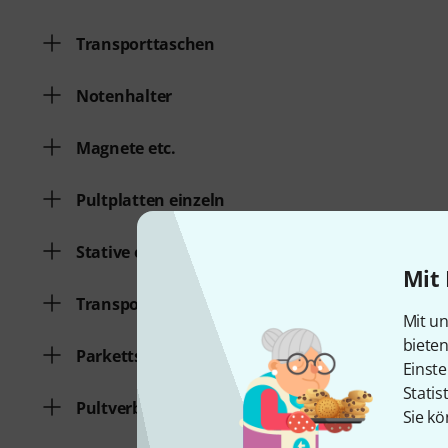
Transporttaschen
Notenhalter
Magnete etc.
Pultplatten einzeln
Stative einzeln
Mit 
Transportwagen/Cases
Mit un
biete
Parkettschoner
Einste
Statis
Pultverbreiterungen
Sie kö