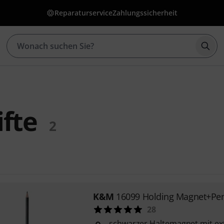
Reparaturservice
Zahlungssicherheit
Such
fte
2
K&M
16099 Holding Magnet+Pen
28
schwarzer Haltemagnet mit ex