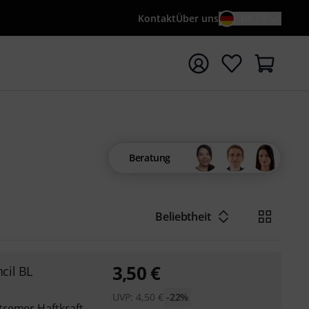
Kontakt
Über uns
DE / €
e mit Suchwort {searchTerm} starten
Beratung
Beliebtheit
3,50
€
cil BL
UVP:
4,50
€
-22%
tremer Haftkraft