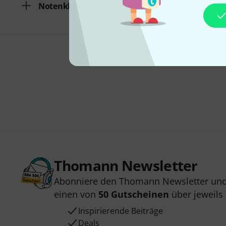
Notenklammern
Thomann Newsletter
Abonniere den Thomann Newsletter und
einen von
50 Gutscheinen
über jeweils
Inspirierende Beiträge
Deals