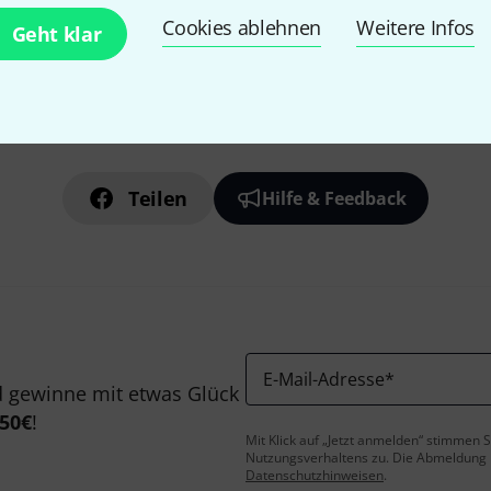
Cookies ablehnen
Weitere Infos
Geht klar
Gefällt Ihnen, was Sie sehen?
Teilen
Hilfe & Feedback
E-Mail-Adresse
*
 gewinne mit etwas Glück
50€
!
Mit Klick auf „Jetzt anmelden“ stimmen
Nutzungsverhaltens zu. Die Abmeldung is
Datenschutzhinweisen
.