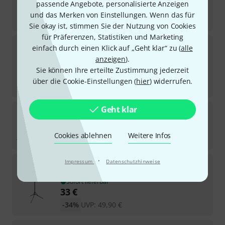
passende Angebote, personalisierte Anzeigen
42
€
und das Merken von Einstellungen. Wenn das für
-31%
UVP:
60,90
€
Sie okay ist, stimmen Sie der Nutzung von Cookies
für Präferenzen, Statistiken und Marketing
K&M
11905
einfach durch einen Klick auf „Geht klar“ zu (
alle
3
anzeigen
).
Sofort lieferbar
Sie können Ihre erteilte Zustimmung jederzeit
99
€
über die Cookie-Einstellungen (
hier
) widerrufen.
-40%
UVP:
163,90
€
Geht klar
K&M
100/5 Black Set
1
Sofort lieferbar
Cookies ablehnen
Weitere Infos
35
€
·
K&M
100/5 XL Black
Impressum
Datenschutzhinweise
83
Sofort lieferbar
33
€
-34%
UVP:
49,90
€