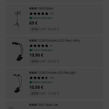
K&M
10810 Black
191
Sofort lieferbar
69
€
-31%
UVP:
99,90
€
K&M
12259 Double2 LED FlexL Akku
41
Sofort lieferbar
19,90
€
-33%
UVP:
29,90
€
K&M
12243 Double LED FlexLight
116
Sofort lieferbar
10,50
€
-22%
UVP:
13,40
€
K&M
100/1 Black Set