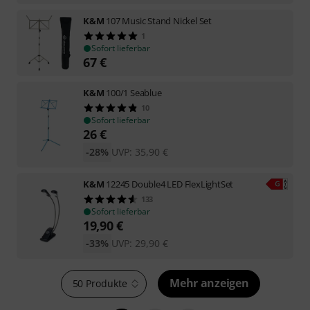
K&M
107 Music Stand Nickel Set
1
Sofort lieferbar
67
€
K&M
100/1 Seablue
10
Sofort lieferbar
26
€
-28%
UVP:
35,90
€
K&M
12245 Double4 LED FlexLightSet
133
Sofort lieferbar
19,90
€
-33%
UVP:
29,90
€
Mehr anzeigen
50 Produkte