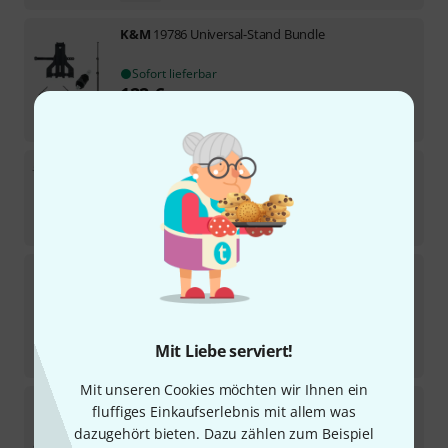
K&M
19786 Universal-Stand Bundle
Sofort lieferbar
122
€
-26%
UVP:
164,50
€
K&M
10062 Stand Robby Plus Set
Sofort lieferbar
51
€
K&M
12244 Double2 LED FlexLight
439
Sofort lieferbar
12,90
€
Mit Liebe serviert!
-26%
UVP:
17,50
€
Mit unseren Cookies möchten wir Ihnen ein
K&M
12225
fluffiges Einkaufserlebnis mit allem was
82
dazugehört bieten. Dazu zählen zum Beispiel
Sofort lieferbar