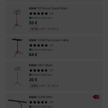
K&M
107 Music Stand Black
444
Sofort lieferbar
55
€
-31%
UVP:
79,90
€
K&M
13500 Percussion table
110
Sofort lieferbar
84
€
K&M
100/1 Black
277
Sofort lieferbar
26
€
-28%
UVP:
35,90
€
K&M
12295 MKII
246
Sofort lieferbar