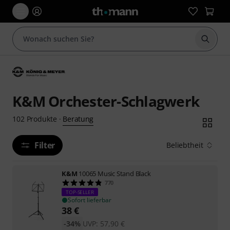
Suche 
K&M Orchester-Schlagwerk
Beratung
102
Produkte
·
Filter
Beliebtheit
K&M
10065 Music Stand Black
770
TOP-SELLER
Sofort lieferbar
38
€
-34%
UVP:
57,90
€