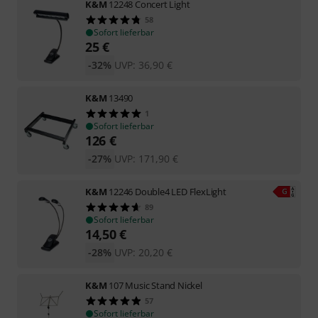
K&M
12248 Concert Light
58
Sofort lieferbar
25
€
-32%
UVP:
36,90
€
K&M
13490
1
Sofort lieferbar
126
€
-27%
UVP:
171,90
€
K&M
12246 Double4 LED FlexLight
89
Sofort lieferbar
14,50
€
-28%
UVP:
20,20
€
K&M
107 Music Stand Nickel
57
Sofort lieferbar