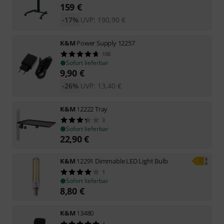
159
€
-17%
UVP:
190,90
€
K&M
Power Supply 12257
158
Sofort lieferbar
9,90
€
-26%
UVP:
13,40
€
K&M
12222 Tray
3
Sofort lieferbar
22,90
€
K&M
12291 Dimmable LED Light Bulb
1
Sofort lieferbar
8,80
€
K&M
13480
4