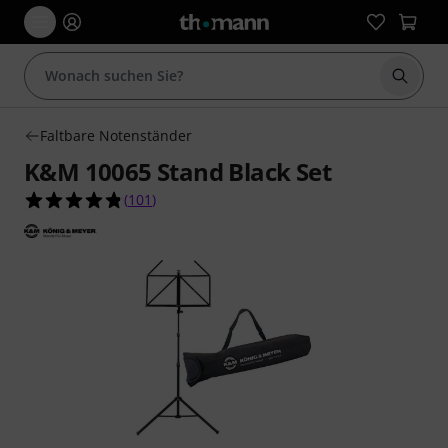
Suche 
Faltbare Notenständer
K&M 10065 Stand Black Set
4.8 von 5 Sternen aus 101 Kundenbewertungen
(
101
)