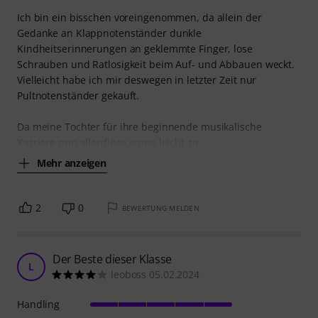
Ich bin ein bisschen voreingenommen, da allein der
Gedanke an Klappnotenständer dunkle
Kindheitserinnerungen an geklemmte Finger, lose
Schrauben und Ratlosigkeit beim Auf- und Abbauen weckt.
Vielleicht habe ich mir deswegen in letzter Zeit nur
Pultnotenständer gekauft.
Da meine Tochter für ihre beginnende musikalische
Karriere nun allerdings einen leicht zu
Mehr anzeigen
2
0
BEWERTUNG MELDEN
Der Beste dieser Klasse
L
leoboss 05.02.2024
Handling