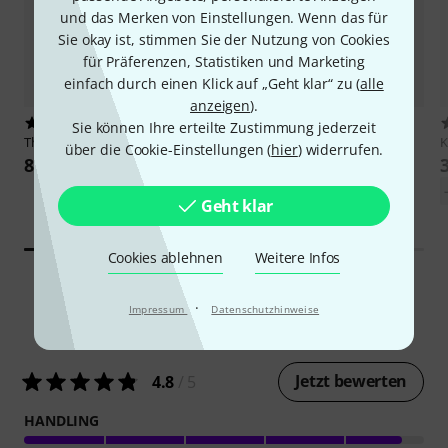
und das Merken von Einstellungen. Wenn das für
Sie okay ist, stimmen Sie der Nutzung von Cookies
für Präferenzen, Statistiken und Marketing
einfach durch einen Klick auf „Geht klar“ zu (
alle
anzeigen
).
293
28
Sie können Ihre erteilte Zustimmung jederzeit
Thomann
Knøck Magnet
K&M
16099 Holding
über die Cookie-Einstellungen (
hier
) widerrufen.
Magnet+Pencil BL
8,90 €
3,50 €
Geht klar
-22%
UVP: 4,50 €
Cookies ablehnen
Weitere Infos
·
Impressum
Datenschutzhinweise
101
Kundenbewertungen
Jetzt bewerten
4.8
/ 5
HANDLING