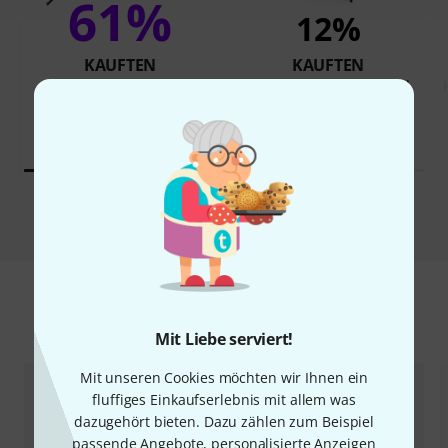
61%
12%
KAUFTEN
KAUFTEN
K&M 10065 Music Stand
GENAU DIESES PRODUKT
Black
46 €
38 €
Vergleichen
Zubehör & passende Artikel
Mit Liebe serviert!
Mit unseren Cookies möchten wir Ihnen ein
fluffiges Einkaufserlebnis mit allem was
dazugehört bieten. Dazu zählen zum Beispiel
passende Angebote, personalisierte Anzeigen