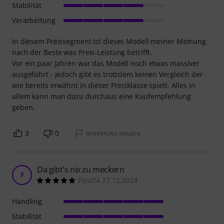
Stabilität
Verarbeitung
In diesem Preissegment ist dieses Modell meiner Meinung
nach der Beste was Preis-Leistung betrifft.
Vor ein paar Jahren war das Modell noch etwas massiver
ausgeführt - jedoch gibt es trotzdem keinen Vergleich der
wie bereits erwähnt in dieser Preisklasse spielt. Alles in
allem kann man dazu durchaus eine Kaufempfehlung
geben.
3
0
BEWERTUNG MELDEN
Da gibt's nix zu meckern
F
Flint74 27.12.2024
Handling
Stabilität