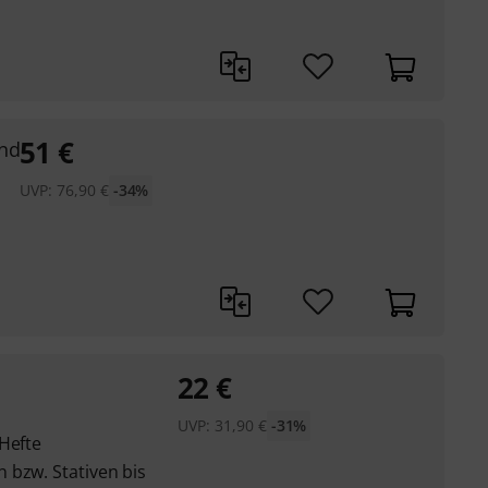
51
€
and
UVP:
76,90
€
-34%
22
€
UVP:
31,90
€
-31%
Hefte
 bzw. Stativen bis