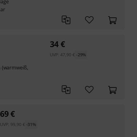
lage
bar
34
€
UVP:
47,90
€
-29%
n (warmweiß,
69
€
UVP:
99,90
€
-31%