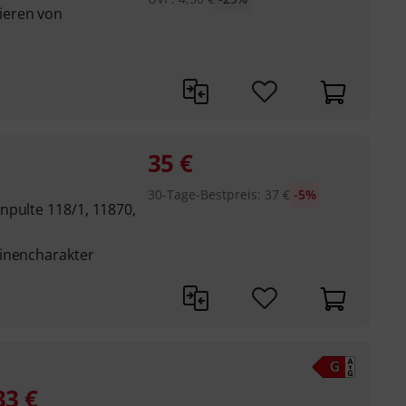
ieren von
35
€
30-Tage-Bestpreis
:
37
€
-5%
npulte 118/1, 11870,
einencharakter
33
€