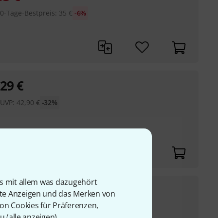
0-Tage-Bestpreis
:
35
€
-6%
29
€
UVP:
42,90
€
-32%
is mit allem was dazugehört
6,90
€
rte Anzeigen und das Merken von
von Cookies für Präferenzen,
UVP:
10
€
-31%
/5, 10040 und 100/65
u (
alle anzeigen
).