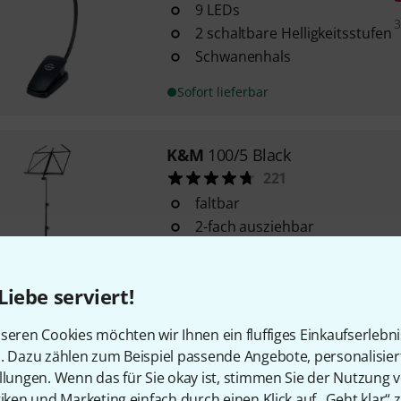
9 LEDs
3
2 schaltbare Helligkeitsstufen
Schwanenhals
Sofort lieferbar
K&M
100/5 Black
221
faltbar
2-fach ausziehbar
Stativ mit Strebenkonstruktion
Sofort lieferbar
Liebe serviert!
seren Cookies möchten wir Ihnen ein fluffiges Einkaufserlebn
K&M
10012 Carrying Case
n. Dazu zählen zum Beispiel passende Angebote, personalisie
620
llungen. Wenn das für Sie okay ist, stimmen Sie der Nutzung 
für K&M Notenpulte 100/1,100
tiken und Marketing einfach durch einen Klick auf „Geht klar“ z