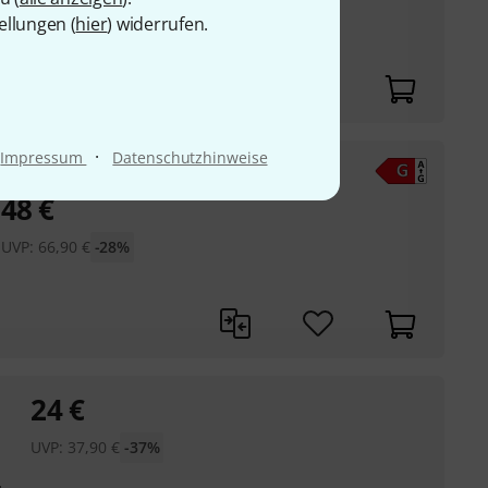
ellungen (
hier
) widerrufen.
·
Impressum
Datenschutzhinweise
48
€
UVP:
66,90
€
-28%
s
24
€
UVP:
37,90
€
-37%