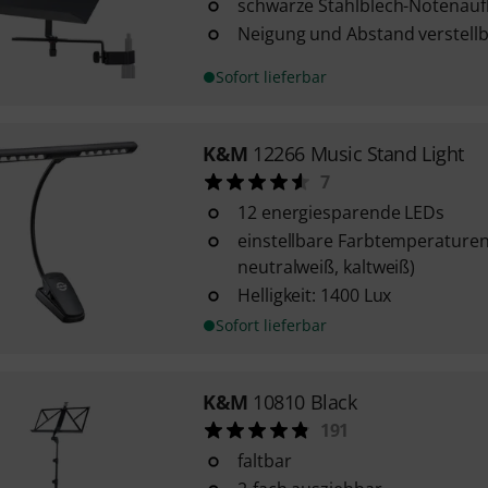
schwarze Stahlblech-Notenauf
Neigung und Abstand verstell
Sofort lieferbar
K&M
12266 Music Stand Light
7
12 energiesparende LEDs
einstellbare Farbtemperature
neutralweiß, kaltweiß)
Helligkeit: 1400 Lux
Sofort lieferbar
K&M
10810 Black
191
faltbar