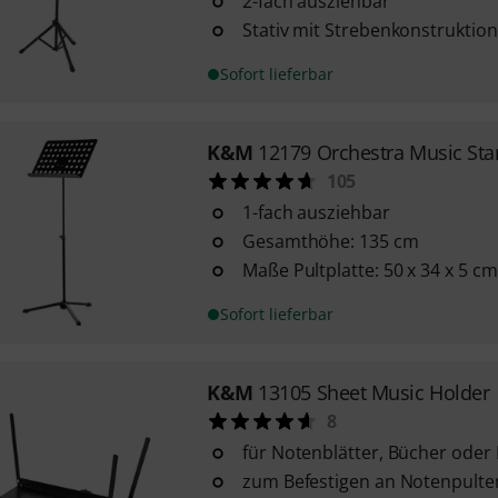
2-fach ausziehbar
Stativ mit Strebenkonstruktion
Sofort lieferbar
K&M
12179 Orchestra Music St
105
1-fach ausziehbar
Gesamthöhe: 135 cm
Maße Pultplatte: 50 x 34 x 5 cm
Sofort lieferbar
K&M
13105 Sheet Music Holder
8
für Notenblätter, Bücher oder 
zum Befestigen an Notenpulten