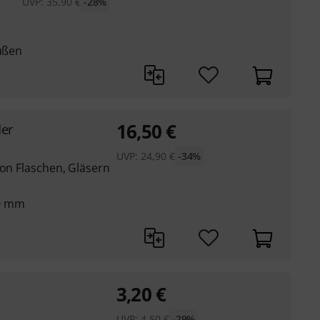
UVP:
35,90
€
-28%
füßen
16,50
€
der
UVP:
24,90
€
-34%
von Flaschen, Gläsern
30 mm
3,20
€
UVP:
4,50
€
-29%