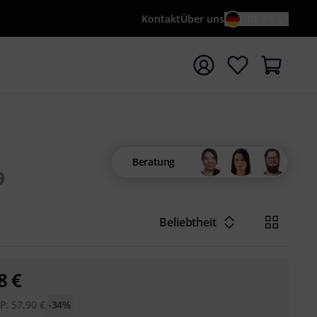
Kontakt
Über uns
DE / €
e mit Suchwort {searchTerm} starten
Beratung
9
Beliebtheit
8
€
P:
57,90
€
-34%