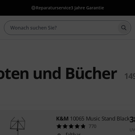
Reparaturservice
3 Jahre Garantie
Such
ten und Bücher
14
3
K&M
10065 Music Stand Black
770
UV
faltbar