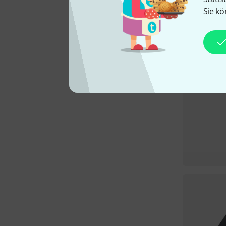
Sie kö