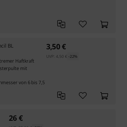
3,50
€
cil BL
UVP:
4,50
€
-22%
tremer Haftkraft
sterpulte mit
chmesser von 6 bis 7,5
26
€