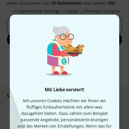
etwas Glück einen von
50 Gutscheinen
über jeweils
50€
!
Inspirierende Beiträge
Deals
Thomann Insights
E-Mail-Adresse
*
Jetzt anmelden
Mit Klick auf „Jetzt anmelden“ stimmen Sie dem Erhalt von E-Mail-
Werbung und einer Messung des E-Mail-Nutzungsverhaltens zu. Die
Abmeldung ist jederzeit möglich. Weitere Informationen finden Sie in
unseren
Datenschutzhinweisen
.
* Pflichtfeld
Mit Liebe serviert!
Sicher einkaufen & bezahlen
Mit unseren Cookies möchten wir Ihnen ein
fluffiges Einkaufserlebnis mit allem was
dazugehört bieten. Dazu zählen zum Beispiel
passende Angebote, personalisierte Anzeigen
und das Merken von Einstellungen. Wenn das für