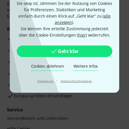
Sie okay ist, stimmen Sie der Nutzung von Cookies
Bezahlen Sie vertraulich und sicher per Nachnahme,
für Präferenzen, Statistiken und Marketing
Vorkasse, PayPal, Amazon Pay,
Klarna Sofort bezahlen
,
Klarna Ratenzahlung
oder Kreditkarte.
einfach durch einen Klick auf „Geht klar“ zu (
alle
anzeigen
).
Ihre Vorteile
Sie können Ihre erteilte Zustimmung jederzeit
über die Cookie-Einstellungen (
hier
) widerrufen.
3 Jahre Thomann Garantie
30 Tage Money-Back-Garantie
Geht klar
Reparaturservice
Cookies ablehnen
Weitere Infos
Beratung durch Fachexperten
·
Impressum
Datenschutzhinweise
Zufriedenheitsgarantie
Europas größtes Versandlager
Service
Versandkosten und Lieferzeiten
Hilfe-Center