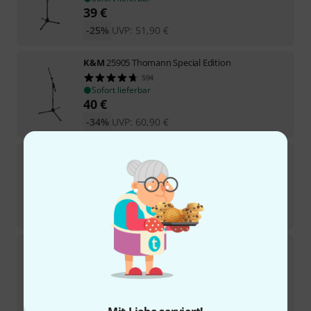
39
€
-25%
UVP:
51,90
€
K&M
25905 Thomann Special Edition
594
Sofort lieferbar
40
€
-34%
UVP:
60,90
€
K&M
21080
193
Sofort lieferbar
54
€
-33%
UVP:
80,90
€
K&M
20800
139
Sofort lieferbar
86
€
-31%
UVP:
124,90
€