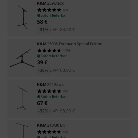
K&M
259 Black
654
Sofort lieferbar
58
€
-31%
UVP:
83,90
€
K&M
25935 Thomann Special Edition
1474
Sofort lieferbar
39
€
-36%
UVP:
60,90
€
K&M
252 Black
325
Sofort lieferbar
67
€
-32%
UVP:
98,90
€
K&M
210/30 BK
585
Sofort lieferbar