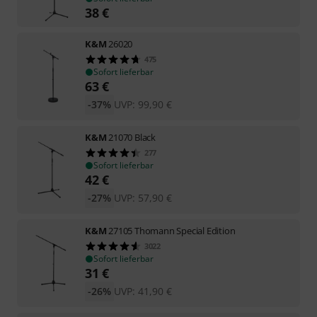
38
€
K&M
26020
475
Sofort lieferbar
63
€
-37%
UVP:
99,90
€
K&M
21070 Black
277
Sofort lieferbar
42
€
-27%
UVP:
57,90
€
K&M
27105 Thomann Special Edition
3022
Sofort lieferbar
31
€
-26%
UVP:
41,90
€