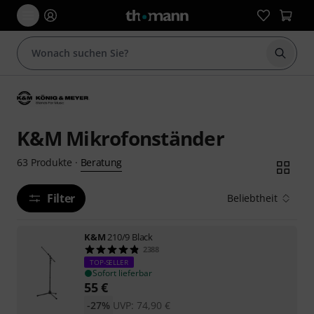
Suche 
K&M Mikrofonständer
Beratung
63
Produkte
·
Filter
Beliebtheit
K&M
210/9 Black
2388
TOP-SELLER
Sofort lieferbar
55
€
-27%
UVP:
74,90
€