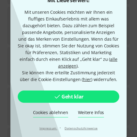
Mit Liebe serviert!
K&M
25910 Black
Mit unseren Cookies möchten wir Ihnen ein
260
fluffiges Einkaufserlebnis mit allem was
Sofort lieferbar
dazugehört bieten. Dazu zählen zum Beispiel
48
€
passende Angebote, personalisierte Anzeigen
-32%
UVP:
70,90
€
und das Merken von Einstellungen. Wenn das für
Sie okay ist, stimmen Sie der Nutzung von Cookies
K&M
260/1 White
für Präferenzen, Statistiken und Marketing
74
einfach durch einen Klick auf „Geht klar“ zu (
alle
Sofort lieferbar
anzeigen
).
48
€
Sie können Ihre erteilte Zustimmung jederzeit
-32%
UVP:
70,90
€
über die Cookie-Einstellungen (
hier
) widerrufen.
K&M
21430
Geht klar
163
Sofort lieferbar
266
€
Cookies ablehnen
Weitere Infos
-30%
UVP:
381,90
€
·
Impressum
Datenschutzhinweise
K&M
19786 Universal-Stand