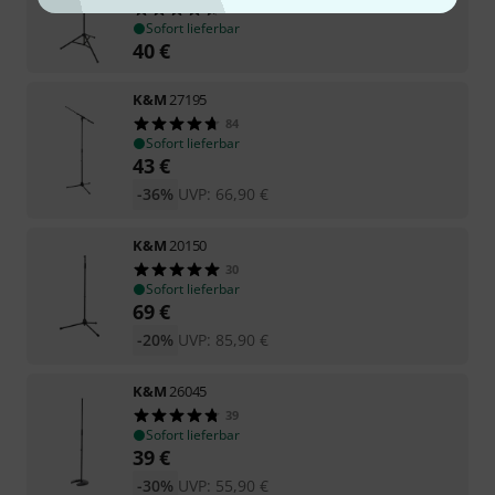
8
Sofort lieferbar
40
€
K&M
27195
84
Sofort lieferbar
43
€
-36%
UVP:
66,90
€
K&M
20150
30
Sofort lieferbar
69
€
-20%
UVP:
85,90
€
K&M
26045
39
Sofort lieferbar
39
€
-30%
UVP:
55,90
€