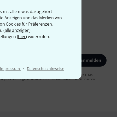
is mit allem was dazugehört
rte Anzeigen und das Merken von
von Cookies für Präferenzen,
u (
alle anzeigen
).
ellungen (
hier
) widerrufen.
Jetzt anmelden
·
Impressum
Datenschutzhinweise
 Sie dem Erhalt von E-Mail-Werbung und einer Messung des E-Mail-
t jederzeit möglich. Weitere Informationen finden Sie in unseren