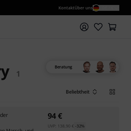
Kontakt
Über uns
DE / €
e mit Suchwort {searchTerm} starten
ry
Beratung
1
Beliebtheit
94
€
der
UVP:
138,90
€
-32%
igen Marsch- und