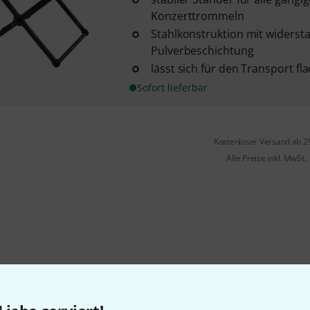
Konzerttrommeln
Stahlkonstruktion mit widerst
Pulverbeschichtung
lässt sich für den Transport 
Sofort lieferbar
Kostenloser Versand ab 2
Alle Preise inkl. MwSt.