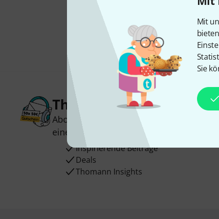
Mit 
Mit un
biete
Einste
Statis
Sie kö
Thomann Newsletter
Abonniere den Thomann Newsletter und
einen von
50 Gutscheinen
über jeweils
Inspirierende Beiträge
Deals
Thomann Insights