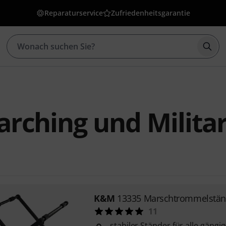
Reparaturservice
Zufriedenheitsgarantie
Such
rching und Milita
K&M
13335 Marschtrommelstän
11
stabiler Ständer für alle gäng