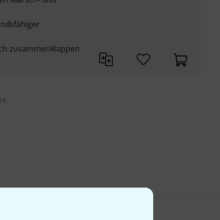
andsfähiger
flach zusammenklappen
9 €