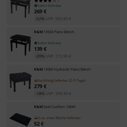
7
Sofort lieferbar
269
€
-52%
UVP:
555,90
€
K&M
13924 Piano Bench
Sofort lieferbar
139
€
-20%
UVP:
172,90
€
K&M
13965 Hydraulic Piano Bench
Kurzfristig lieferbar (2–5 Tage)
279
€
-18%
UVP:
339,90
€
K&M
Seat Cushion 13840
In ca. einer Woche lieferbar
52
€