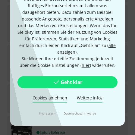
fluffiges Einkaufserlebnis mit allem was
K&M
13975 Piano Bench
dazugehört bieten. Dazu zählen zum Beispiel
passende Angebote, personalisierte Anzeigen
Sofort lieferbar
und das Merken von Einstellungen. Wenn das für
209
€
Sie okay ist, stimmen Sie der Nutzung von Cookies
-19%
UVP:
257,90
€
für Präferenzen, Statistiken und Marketing
einfach durch einen Klick auf „Geht klar“ zu (
alle
K&M
13923 Piano Bench
anzeigen
).
Sie können Ihre erteilte Zustimmung jederzeit
Sofort lieferbar
über die Cookie-Einstellungen (
hier
) widerrufen.
129
€
-18%
UVP:
156,90
€
Geht klar
K&M
13921 Piano Bench
Cookies ablehnen
Weitere Infos
Sofort lieferbar
132
€
·
Impressum
Datenschutzhinweise
K&M
13956 Piano Bench
Sofort lieferbar