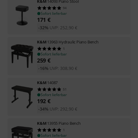
K&M
14093 Piano Stool
94
Sofort lieferbar
171
€
-32%
UVP:
252,90
€
K&M
13963 Hydraulic Piano Bench
1
Sofort lieferbar
259
€
-16%
UVP:
308,90
€
K&M
14087
51
Sofort lieferbar
192
€
-34%
UVP:
292,90
€
K&M
13955 Piano Bench
1
Sofort lieferbar