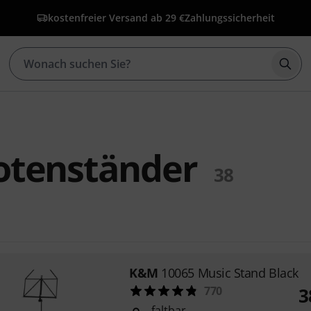
kostenfreier Versand ab 29 €
Zahlungssicherheit
Such
tenständer
38
K&M
10065 Music Stand Black
770
3
faltbar