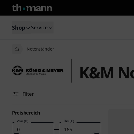
Shop
Service
Notenständer
K&M No
Filter
Preisbereich
Von (€)
Bis (€)