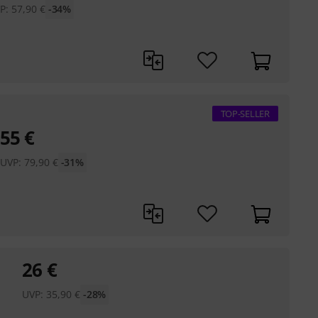
P:
57,90
€
-34%
TOP-SELLER
55
€
UVP:
79,90
€
-31%
26
€
UVP:
35,90
€
-28%