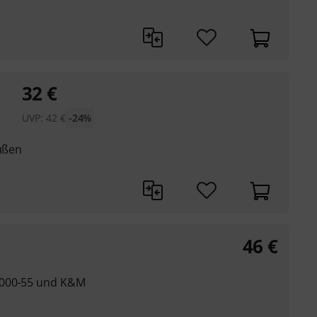
32
€
UVP:
42
€
-24%
füßen
46
€
-000-55 und K&M