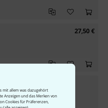
27,50
€
154
€
d Beech
is mit allem was dazugehört
UVP:
219,90
€
-30%
rte Anzeigen und das Merken von
von Cookies für Präferenzen,
u (
alle anzeigen
).