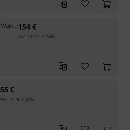
154
€
 Walnut
UVP:
219,90
€
-30%
55
€
UVP:
79,90
€
-31%