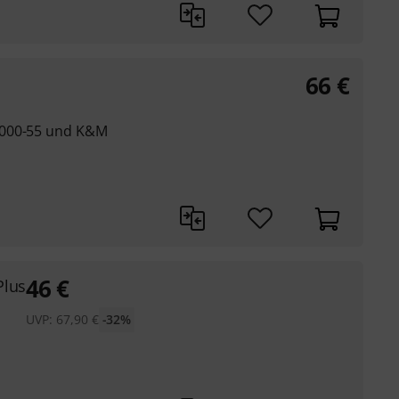
66
€
-000-55 und K&M
46
€
Plus
UVP:
67,90
€
-32%