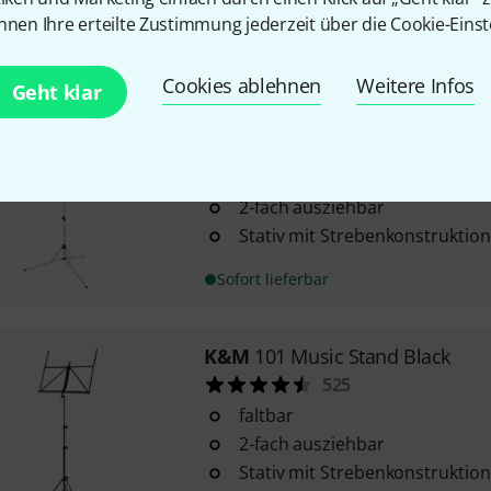
nnen Ihre erteilte Zustimmung jederzeit über die Cookie-Einst
Sofort lieferbar
Cookies ablehnen
Weitere Infos
Geht klar
K&M
101 Music Stand Nickel Co
103
faltbar
2-fach ausziehbar
Stativ mit Strebenkonstruktion
Sofort lieferbar
K&M
101 Music Stand Black
525
faltbar
2-fach ausziehbar
Stativ mit Strebenkonstruktion