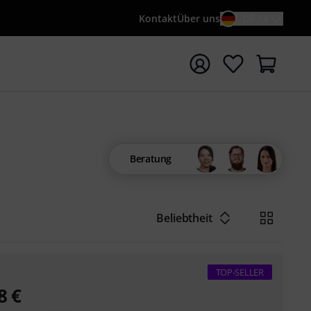
Kontakt
Über uns
DE / €
e mit Suchwort {searchTerm} starten
Beratung
Beliebtheit
TOP-SELLER
8
€