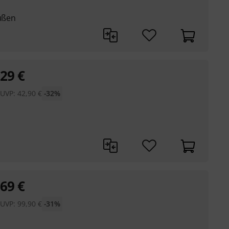
füßen
29
€
UVP:
42,90
€
-32%
69
€
UVP:
99,90
€
-31%