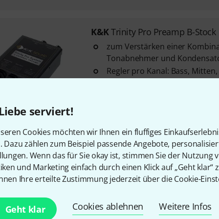
K&K
Trinity Pro Preamp B-Stock
zum Verstärken einer Kombina
Tonabnehmer und Kondensato
Regler pro Kanal: Bass, Mitten
Volume
Phasenumkehr-Schalter für de
Liebe serviert!
Sofort lieferbar
seren Cookies möchten wir Ihnen ein fluffiges Einkaufserlebn
n. Dazu zählen zum Beispiel passende Angebote, personalisie
Kostenloser Versand ab 2
llungen. Wenn das für Sie okay ist, stimmen Sie der Nutzung 
Alle Preise inkl. MwSt.
tiken und Marketing einfach durch einen Klick auf „Geht klar“ z
nnen Ihre erteilte Zustimmung jederzeit über die Cookie-Einst
Cookies ablehnen
Weitere Infos
Geht klar