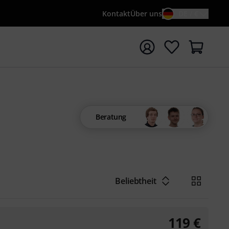
Kontakt
Über uns
DE / €
e mit Suchwort {searchTerm} starten
Beratung
Beliebtheit
119
€