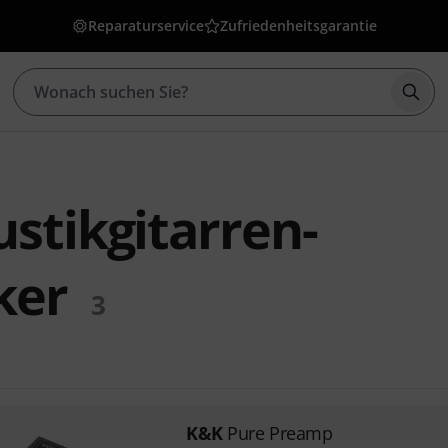
Reparaturservice
Zufriedenheitsgarantie
Such
stikgitarren-
ker
3
K&K
Pure Preamp