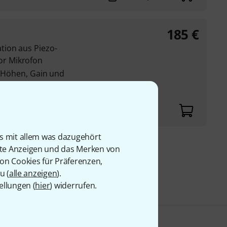
185
€
tion aus Piezo-
r Mikrofon
, Höhen, Gain und
n Mikrofon Kanal
is mit allem was dazugehört
rte Anzeigen und das Merken von
9 €
von Cookies für Präferenzen,
u (
alle anzeigen
).
ellungen (
hier
) widerrufen.