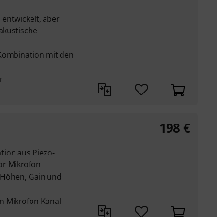
n entwickelt, aber
 akustische
 Kombination mit den
er
198
€
tion aus Piezo-
r Mikrofon
, Höhen, Gain und
n Mikrofon Kanal