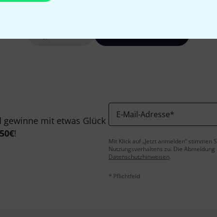
Gefällt Ihnen, was Sie sehen?
Teilen
Hilfe & Feedback
E-Mail-Adresse
*
 gewinne mit etwas Glück
50€
!
Mit Klick auf „Jetzt anmelden“ stimmen
Nutzungsverhaltens zu. Die Abmeldung is
Datenschutzhinweisen
.
* Pflichtfeld