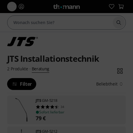
Suche 
JTS Installationstechnik
Beratung
2
Produkte
·
Filter
Beliebtheit
JTS
GM-5218
34
Sofort lieferbar
79
€
JTS
GM-5212