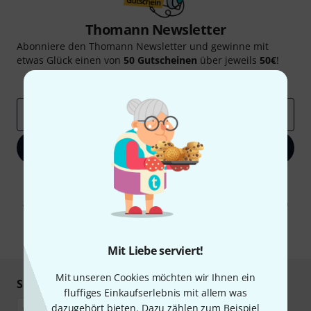
Thomann Newsletter
Abonniere den Thomann Newsletter und gewinne mit
etwas Glück einen von
50 Gutscheinen
über jeweils
50€
!
Inspirierende Beiträge
Deals
Thomann Insights
E-Mail-Adresse
*
Jetzt anmelden
Mit Klick auf „Jetzt anmelden“ stimmen Sie dem Erhalt von E-Mail-
Werbung und einer Messung des E-Mail-Nutzungsverhaltens zu. Die
Abmeldung ist jederzeit möglich. Weitere Informationen finden Sie in
unseren
Datenschutzhinweisen
.
* Pflichtfeld
Mit Liebe serviert!
Mit unseren Cookies möchten wir Ihnen ein
Sicher einkaufen & bezahlen
fluffiges Einkaufserlebnis mit allem was
dazugehört bieten. Dazu zählen zum Beispiel