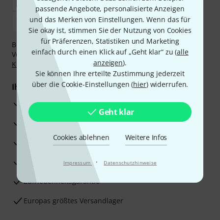
passende Angebote, personalisierte Anzeigen
und das Merken von Einstellungen. Wenn das für
Sie okay ist, stimmen Sie der Nutzung von Cookies
für Präferenzen, Statistiken und Marketing
Bezahlen Sie vertraulich und sicher per Nachnahme,
einfach durch einen Klick auf „Geht klar“ zu (
alle
Vorkasse, PayPal, Amazon Pay,
Klarna Sofort bezahlen
,
anzeigen
).
Klarna Ratenzahlung
oder Kreditkarte.
Sie können Ihre erteilte Zustimmung jederzeit
über die Cookie-Einstellungen (
hier
) widerrufen.
Ihre Vorteile
3 Jahre Thomann Garantie
Geht klar
30 Tage Money-Back-Garantie
Cookies ablehnen
Weitere Infos
Reparaturservice
Beratung durch Fachexperten
·
Impressum
Datenschutzhinweise
Zufriedenheitsgarantie
Europas größtes Versandlager