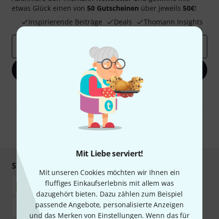
etwas Glück einen von
50 Gutscheinen
über jeweils
50€
!
Inspirierende Beiträge
Deals
Thomann Insights
E-Mail-Adresse
*
Jetzt anmelden
Mit Klick auf „Jetzt anmelden“ stimmen Sie dem Erhalt von E-Mail-
Werbung und einer Messung des E-Mail-Nutzungsverhaltens zu. Die
Abmeldung ist jederzeit möglich. Weitere Informationen finden Sie in
unseren
Datenschutzhinweisen
.
* Pflichtfeld
Mit Liebe serviert!
Sicher einkaufen & bezahlen
Mit unseren Cookies möchten wir Ihnen ein
fluffiges Einkaufserlebnis mit allem was
dazugehört bieten. Dazu zählen zum Beispiel
passende Angebote, personalisierte Anzeigen
und das Merken von Einstellungen. Wenn das für