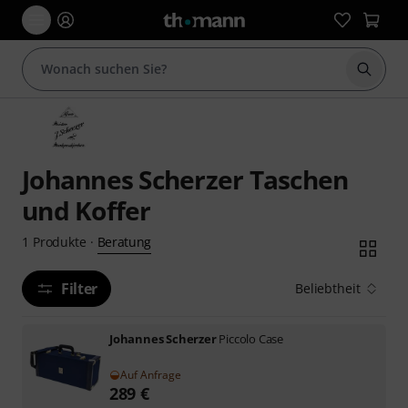
Suche 
Johannes Scherzer Taschen
und Koffer
Beratung
1
Produkte
·
Filter
Beliebtheit
Johannes Scherzer
Piccolo Case
Auf Anfrage
289
€