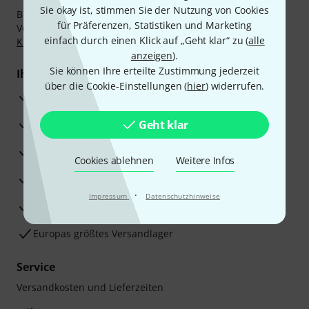
Sie okay ist, stimmen Sie der Nutzung von Cookies
Bezahlen Sie vertraulich und sicher per Nachnahme,
für Präferenzen, Statistiken und Marketing
Vorkasse, PayPal, Amazon Pay,
Klarna Sofort bezahlen
,
einfach durch einen Klick auf „Geht klar“ zu (
alle
Klarna Ratenzahlung
oder Kreditkarte.
anzeigen
).
Sie können Ihre erteilte Zustimmung jederzeit
Ihre Vorteile
über die Cookie-Einstellungen (
hier
) widerrufen.
3 Jahre Thomann Garantie
30 Tage Money-Back-Garantie
Geht klar
Reparaturservice
Cookies ablehnen
Weitere Infos
Beratung durch Fachexperten
·
Impressum
Datenschutzhinweise
Zufriedenheitsgarantie
Europas größtes Versandlager
Service
Versandkosten und Lieferzeiten