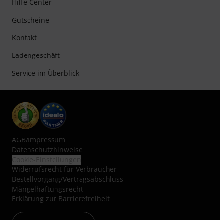
Hilfe-Center
Gutscheine
Kontakt
Ladengeschäft
Service im Überblick
AGB
/
Impressum
Datenschutzhinweise
Cookie-Einstellungen
Widerrufsrecht für Verbraucher
Bestellvorgang/Vertragsabschluss
Mängelhaftungsrecht
Erklärung zur Barrierefreiheit