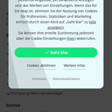
und das Merken von Einstellungen. Wenn das für
Sie okay ist, stimmen Sie der Nutzung von Cookies
Bezahlen Sie vertraulich und sicher per Nachnahme,
für Präferenzen, Statistiken und Marketing
Vorkasse, PayPal, Amazon Pay,
Klarna Sofort bezahlen
,
einfach durch einen Klick auf „Geht klar“ zu (
alle
Klarna Ratenzahlung
oder Kreditkarte.
anzeigen
).
Sie können Ihre erteilte Zustimmung jederzeit
Ihre Vorteile
über die Cookie-Einstellungen (
hier
) widerrufen.
3 Jahre Thomann Garantie
Geht klar
30 Tage Money-Back-Garantie
Reparaturservice
Cookies ablehnen
Weitere Infos
Beratung durch Fachexperten
·
Impressum
Datenschutzhinweise
Zufriedenheitsgarantie
Europas größtes Versandlager
Service