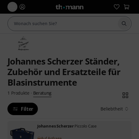
Suche 
Johannes Scherzer Ständer,
Zubehör und Ersatzteile für
Blasinstrumente
Beratung
1
Produkte
·
Filter
Beliebtheit
Johannes Scherzer
Piccolo Case
Auf Anfrage