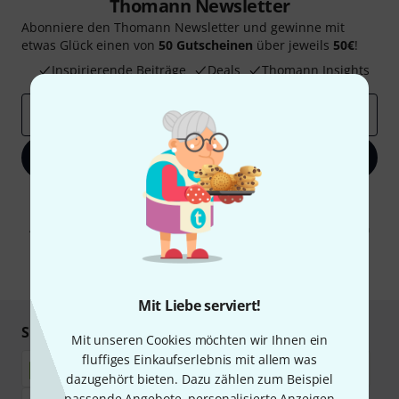
Thomann Newsletter
Abonniere den Thomann Newsletter und gewinne mit
etwas Glück einen von
50 Gutscheinen
über jeweils
50€
!
Inspirierende Beiträge
Deals
Thomann Insights
E-Mail-Adresse
*
Jetzt anmelden
Mit Klick auf „Jetzt anmelden“ stimmen Sie dem Erhalt von E-Mail-
Werbung und einer Messung des E-Mail-Nutzungsverhaltens zu. Die
Abmeldung ist jederzeit möglich. Weitere Informationen finden Sie in
unseren
Datenschutzhinweisen
.
* Pflichtfeld
Mit Liebe serviert!
Sicher einkaufen & bezahlen
Mit unseren Cookies möchten wir Ihnen ein
fluffiges Einkaufserlebnis mit allem was
dazugehört bieten. Dazu zählen zum Beispiel
passende Angebote, personalisierte Anzeigen