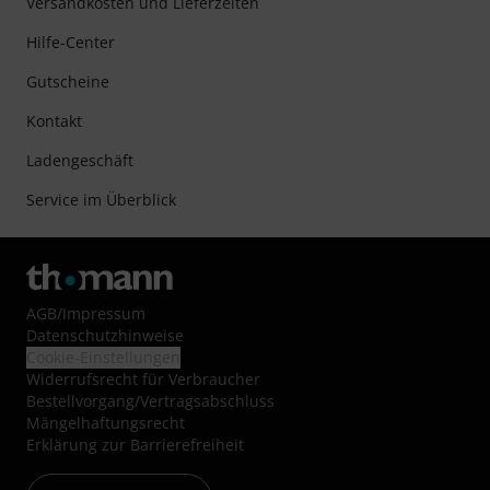
Versandkosten und Lieferzeiten
Hilfe-Center
Gutscheine
Kontakt
Ladengeschäft
Service im Überblick
AGB
/
Impressum
Datenschutzhinweise
Cookie-Einstellungen
Widerrufsrecht für Verbraucher
Bestellvorgang/Vertragsabschluss
Mängelhaftungsrecht
Erklärung zur Barrierefreiheit