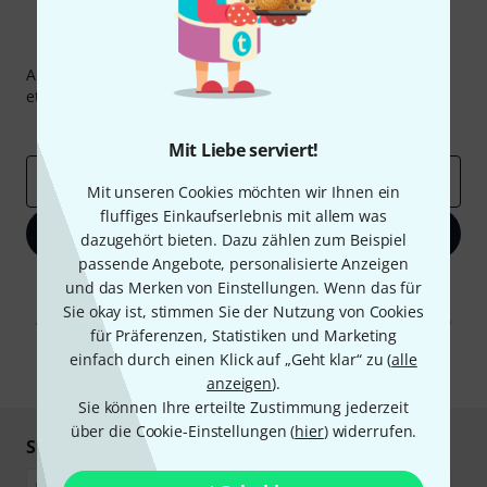
Thomann Newsletter
Abonniere den Thomann Newsletter und gewinne mit
etwas Glück einen von
50 Gutscheinen
über jeweils
50€
!
Inspirierende Beiträge
Deals
Thomann Insights
Mit Liebe serviert!
E-Mail-Adresse
*
Mit unseren Cookies möchten wir Ihnen ein
fluffiges Einkaufserlebnis mit allem was
Jetzt anmelden
dazugehört bieten. Dazu zählen zum Beispiel
passende Angebote, personalisierte Anzeigen
Mit Klick auf „Jetzt anmelden“ stimmen Sie dem Erhalt von E-Mail-
und das Merken von Einstellungen. Wenn das für
Werbung und einer Messung des E-Mail-Nutzungsverhaltens zu. Die
Sie okay ist, stimmen Sie der Nutzung von Cookies
Abmeldung ist jederzeit möglich. Weitere Informationen finden Sie in
für Präferenzen, Statistiken und Marketing
unseren
Datenschutzhinweisen
.
einfach durch einen Klick auf „Geht klar“ zu (
alle
* Pflichtfeld
anzeigen
).
Sie können Ihre erteilte Zustimmung jederzeit
über die Cookie-Einstellungen (
hier
) widerrufen.
Sicher einkaufen & bezahlen