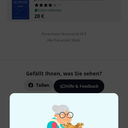
1
Sofort lieferbar
20
€
Kostenloser Versand ab 29 €
Alle Preise inkl. MwSt.
Gefällt Ihnen, was Sie sehen?
Teilen
Hilfe & Feedback