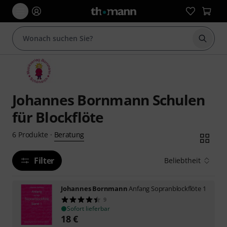
Suche 
Johannes Bornmann Schulen
für Blockflöte
Beratung
6
Produkte
·
Filter
Beliebtheit
Johannes Bornmann
Anfang Sopranblockflöte 1
9
Sofort lieferbar
18
€