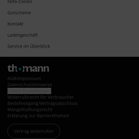
Hilfe-Center
Gutscheine
Kontakt
Ladengeschäft
Service im Überblick
AGB
/
Impressum
Datenschutzhinweise
Cookie-Einstellungen
Widerrufsrecht für Verbraucher
Bestellvorgang/Vertragsabschluss
Mängelhaftungsrecht
Erklärung zur Barrierefreiheit
Vertrag widerrufen