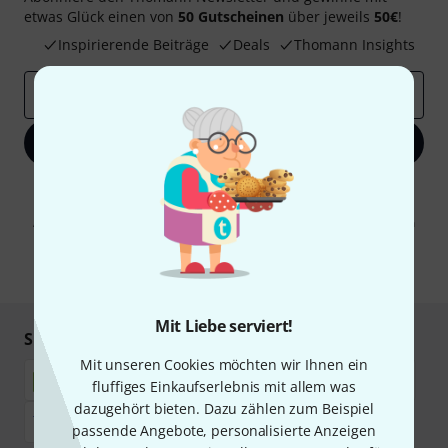
etwas Glück einen von
50 Gutscheinen
über jeweils
50€
!
Inspirierende Beiträge
Deals
Thomann Insights
E-Mail-Adresse
*
Jetzt anmelden
Mit Klick auf „Jetzt anmelden“ stimmen Sie dem Erhalt von E-Mail-
Werbung und einer Messung des E-Mail-Nutzungsverhaltens zu. Die
Abmeldung ist jederzeit möglich. Weitere Informationen finden Sie in
unseren
Datenschutzhinweisen
.
* Pflichtfeld
Mit Liebe serviert!
Sicher einkaufen & bezahlen
Mit unseren Cookies möchten wir Ihnen ein
fluffiges Einkaufserlebnis mit allem was
dazugehört bieten. Dazu zählen zum Beispiel
passende Angebote, personalisierte Anzeigen