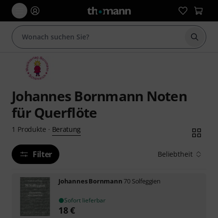
Suche 
Johannes Bornmann Noten
für Querflöte
Beratung
1
Produkte
·
Filter
Beliebtheit
Johannes Bornmann
70 Solfeggien
Sofort lieferbar
18
€