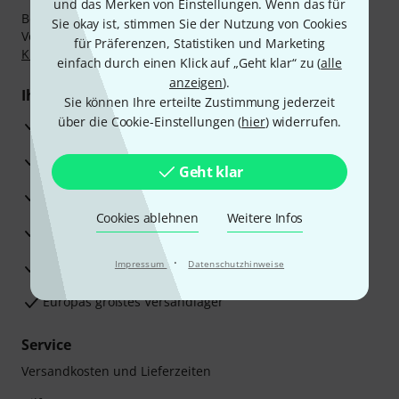
und das Merken von Einstellungen. Wenn das für
Bezahlen Sie vertraulich und sicher per Nachnahme,
Sie okay ist, stimmen Sie der Nutzung von Cookies
Vorkasse, PayPal, Amazon Pay,
Klarna Sofort bezahlen
,
für Präferenzen, Statistiken und Marketing
Klarna Ratenzahlung
oder Kreditkarte.
einfach durch einen Klick auf „Geht klar“ zu (
alle
anzeigen
).
Ihre Vorteile
Sie können Ihre erteilte Zustimmung jederzeit
über die Cookie-Einstellungen (
hier
) widerrufen.
3 Jahre Thomann Garantie
30 Tage Money-Back-Garantie
Geht klar
Reparaturservice
Cookies ablehnen
Weitere Infos
Beratung durch Fachexperten
·
Zufriedenheitsgarantie
Impressum
Datenschutzhinweise
Europas größtes Versandlager
Service
Versandkosten und Lieferzeiten