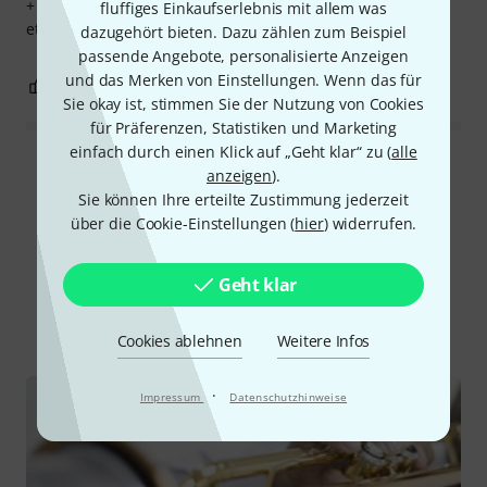
+ Benutzerfreundlich + Stilvoll + Guter Preis - Vielleicht
fluffiges Einkaufserlebnis mit allem was
etwas schwer - Der Klang ist etwas anders.
dazugehört bieten. Dazu zählen zum Beispiel
passende Angebote, personalisierte Anzeigen
und das Merken von Einstellungen. Wenn das für
0
0
BEWERTUNG MELDEN
Sie okay ist, stimmen Sie der Nutzung von Cookies
für Präferenzen, Statistiken und Marketing
einfach durch einen Klick auf „Geht klar“ zu (
alle
Alle Bewertungen lesen
anzeigen
).
Sie können Ihre erteilte Zustimmung jederzeit
über die Cookie-Einstellungen (
hier
) widerrufen.
Schon gewusst?
Geht klar
Alle
Ratgeber
Cookies ablehnen
Weitere Infos
·
Impressum
Datenschutzhinweise