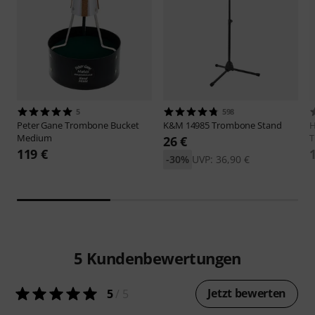
5
598
Peter Gane
Trombone Bucket
K&M
14985 Trombone Stand
H
Medium
T
26 €
119 €
-30%
UVP: 36,90 €
5
Kundenbewertungen
Jetzt bewerten
5
/ 5