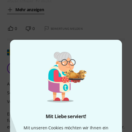
etwas schwer. Er muss
Mehr anzeigen
0
0
BEWERTUNG MELDEN
Original zeigen
Eine gute Alternative zu größeren Kopfhörern.
A
Anonym 20.12.2016
Ansprache
Sound
Verarbeitung
Eine tolle Eimerlösung, die im Posaunenregister
Mit Liebe serviert!
funktioniert. Der Klang ist nicht ganz identisch, aber sie
erfüllt ihren Zweck. Sie ist robuster als herkömmliche Eimer.
Mit unseren Cookies möchten wir Ihnen ein