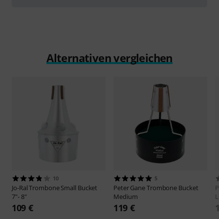
Alternativen vergleichen
10
5
Jo-Ral
Trombone Small Bucket
Peter Gane
Trombone Bucket
P
7"- 8"
Medium
L
109 €
119 €