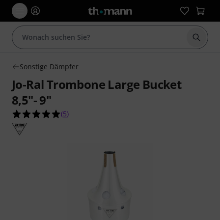
Suche 
Sonstige Dämpfer
Jo-Ral Trombone Large Bucket
8,5"- 9"
5.0 von 5 Sternen aus 5 Kundenbewertungen
(
5
)