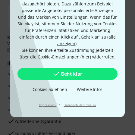
dazugehört bieten. Dazu zählen zum Beispiel
passende Angebote, personalisierte Anzeigen
und das Merken von Einstellungen. Wenn das für
Sie okay ist, stimmen Sie der Nutzung von Cookies
für Präferenzen, Statistiken und Marketing
einfach durch einen Klick auf „Geht klar“ zu (
alle
Bezahlen Sie vertraulich und sicher per Nachnahme,
Vorkasse, PayPal, Amazon Pay,
anzeigen
Klarna Sofort bezahlen
).
,
Klarna Ratenzahlung
oder Kreditkarte.
Sie können Ihre erteilte Zustimmung jederzeit
über die Cookie-Einstellungen (
hier
) widerrufen.
Ihre Vorteile
3 Jahre Thomann Garantie
Geht klar
30 Tage Money-Back-Garantie
Cookies ablehnen
Weitere Infos
Reparaturservice
·
Impressum
Datenschutzhinweise
Beratung durch Fachexperten
Zufriedenheitsgarantie
Europas größtes Versandlager