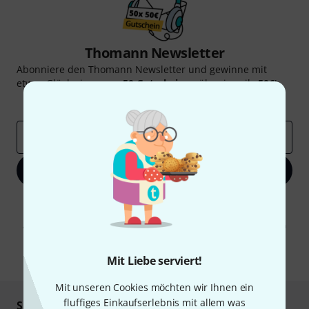
Thomann Newsletter
Abonniere den Thomann Newsletter und gewinne mit
etwas Glück einen von
50 Gutscheinen
über jeweils
50€
!
Inspirierende Beiträge
Deals
Thomann Insights
E-Mail-Adresse
*
Jetzt anmelden
Mit Klick auf „Jetzt anmelden“ stimmen Sie dem Erhalt von E-Mail-
Werbung und einer Messung des E-Mail-Nutzungsverhaltens zu. Die
Abmeldung ist jederzeit möglich. Weitere Informationen finden Sie in
unseren
Datenschutzhinweisen
.
* Pflichtfeld
Mit Liebe serviert!
Mit unseren Cookies möchten wir Ihnen ein
fluffiges Einkaufserlebnis mit allem was
Sicher einkaufen & bezahlen