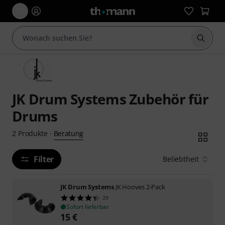
Suche 
JK Drum Systems Zubehör für
Drums
Beratung
2
Produkte
·
Filter
Beliebtheit
JK Drum Systems
JK Hooves 2-Pack
29
Sofort lieferbar
15
€