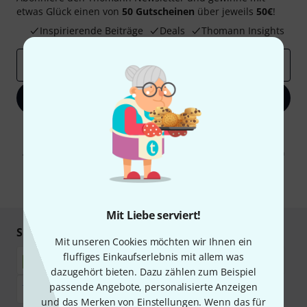
etwas Glück einen von
50 Gutscheinen
über jeweils
50€
!
Inspirierende Beiträge
Deals
Thomann Insights
E-Mail-Adresse
*
Jetzt anmelden
Mit Klick auf „Jetzt anmelden“ stimmen Sie dem Erhalt von E-Mail-
Werbung und einer Messung des E-Mail-Nutzungsverhaltens zu. Die
Abmeldung ist jederzeit möglich. Weitere Informationen finden Sie in
unseren
Datenschutzhinweisen
.
* Pflichtfeld
Mit Liebe serviert!
Sicher einkaufen & bezahlen
Mit unseren Cookies möchten wir Ihnen ein
fluffiges Einkaufserlebnis mit allem was
dazugehört bieten. Dazu zählen zum Beispiel
passende Angebote, personalisierte Anzeigen
und das Merken von Einstellungen. Wenn das für