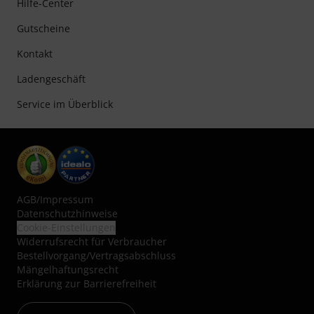
Hilfe-Center
Gutscheine
Kontakt
Ladengeschäft
Service im Überblick
AGB
/
Impressum
Datenschutzhinweise
Cookie-Einstellungen
Widerrufsrecht für Verbraucher
Bestellvorgang/Vertragsabschluss
Mängelhaftungsrecht
Erklärung zur Barrierefreiheit