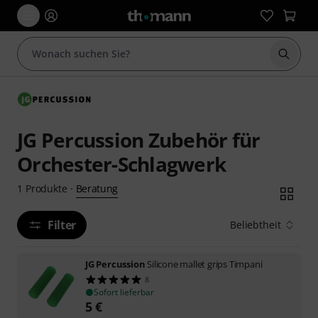
Suche 
JG Percussion Zubehör für
Orchester-Schlagwerk
Beratung
1
Produkte
·
Filter
Beliebtheit
JG Percussion
Silicone mallet grips Timpani
8
Sofort lieferbar
5
€