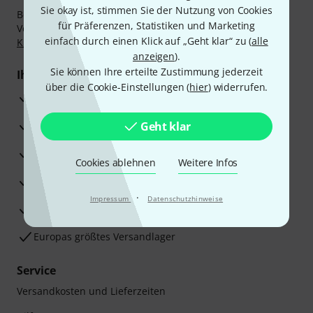
Sie okay ist, stimmen Sie der Nutzung von Cookies
Bezahlen Sie vertraulich und sicher per Nachnahme,
für Präferenzen, Statistiken und Marketing
Vorkasse, PayPal, Amazon Pay,
Klarna Sofort bezahlen
,
einfach durch einen Klick auf „Geht klar“ zu (
alle
Klarna Ratenzahlung
oder Kreditkarte.
anzeigen
).
Sie können Ihre erteilte Zustimmung jederzeit
Ihre Vorteile
über die Cookie-Einstellungen (
hier
) widerrufen.
3 Jahre Thomann Garantie
30 Tage Money-Back-Garantie
Geht klar
Reparaturservice
Cookies ablehnen
Weitere Infos
Beratung durch Fachexperten
·
Impressum
Datenschutzhinweise
Zufriedenheitsgarantie
Europas größtes Versandlager
Service
Versandkosten und Lieferzeiten