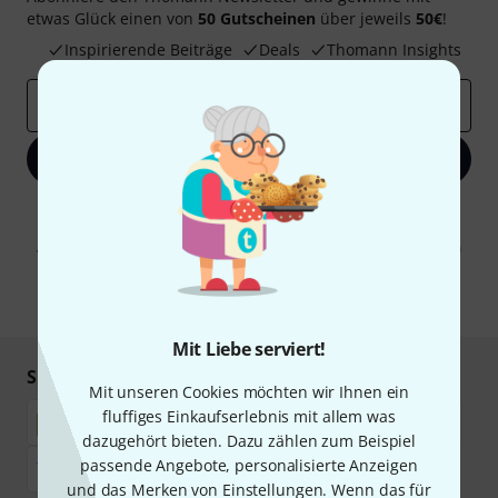
etwas Glück einen von
50 Gutscheinen
über jeweils
50€
!
Inspirierende Beiträge
Deals
Thomann Insights
E-Mail-Adresse
*
Jetzt anmelden
Mit Klick auf „Jetzt anmelden“ stimmen Sie dem Erhalt von E-Mail-
Werbung und einer Messung des E-Mail-Nutzungsverhaltens zu. Die
Abmeldung ist jederzeit möglich. Weitere Informationen finden Sie in
unseren
Datenschutzhinweisen
.
* Pflichtfeld
Mit Liebe serviert!
Sicher einkaufen & bezahlen
Mit unseren Cookies möchten wir Ihnen ein
fluffiges Einkaufserlebnis mit allem was
dazugehört bieten. Dazu zählen zum Beispiel
passende Angebote, personalisierte Anzeigen
und das Merken von Einstellungen. Wenn das für