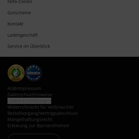
Hilfe-Center
Gutscheine
Kontakt
Ladengeschäft
Service im Überblick
AGB
/
Impressum
Datenschutzhinweise
Cookie-Einstellungen
Widerrufsrecht für Verbraucher
Bestellvorgang/Vertragsabschluss
Mängelhaftungsrecht
Erklärung zur Barrierefreiheit