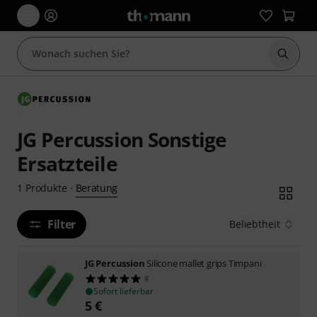
Suche 
JG Percussion Sonstige
Ersatzteile
Beratung
1
Produkte
·
Filter
Beliebtheit
JG Percussion
Silicone mallet grips Timpani
8
Sofort lieferbar
5
€