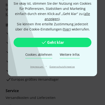
Sie okay ist, stimmen Sie der Nutzung von Cookies
Bezahlen Sie vertraulich und sicher per Nachnahme,
für Präferenzen, Statistiken und Marketing
Vorkasse, PayPal, Amazon Pay,
Klarna Sofort bezahlen
,
einfach durch einen Klick auf „Geht klar“ zu (
alle
Klarna Ratenzahlung
oder Kreditkarte.
anzeigen
).
Sie können Ihre erteilte Zustimmung jederzeit
Ihre Vorteile
über die Cookie-Einstellungen (
hier
) widerrufen.
3 Jahre Thomann Garantie
30 Tage Money-Back-Garantie
Geht klar
Reparaturservice
Cookies ablehnen
Weitere Infos
Beratung durch Fachexperten
·
Impressum
Datenschutzhinweise
Zufriedenheitsgarantie
Europas größtes Versandlager
Service
Versandkosten und Lieferzeiten