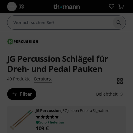
Suche 
JG Percussion Schlägel für
Dreh- und Pedal Pauken
Beratung
49
Produkte
·
Filter
Beliebtheit
JG Percussion
JP7 Joseph Pereira Signature
3
Sofort lieferbar
109
€