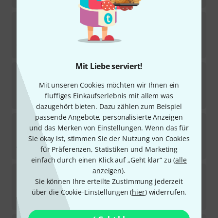
JG Percussion
DH5 David Herbert Signature
1
Sofort lieferbar
98
€
Mit Liebe serviert!
JG Percussion
A4 American Series
Mit unseren Cookies möchten wir Ihnen ein
Sofort lieferbar
fluffiges Einkaufserlebnis mit allem was
63
€
dazugehört bieten. Dazu zählen zum Beispiel
passende Angebote, personalisierte Anzeigen
JG Percussion
DHCC David Herbert Signature
und das Merken von Einstellungen. Wenn das für
1
Sie okay ist, stimmen Sie der Nutzung von Cookies
Auf Anfrage
98
€
für Präferenzen, Statistiken und Marketing
einfach durch einen Klick auf „Geht klar“ zu (
alle
anzeigen
).
JG Percussion
MO6 M. Oberaigner Signature
Sie können Ihre erteilte Zustimmung jederzeit
Sofort lieferbar
über die Cookie-Einstellungen (
hier
) widerrufen.
98
€