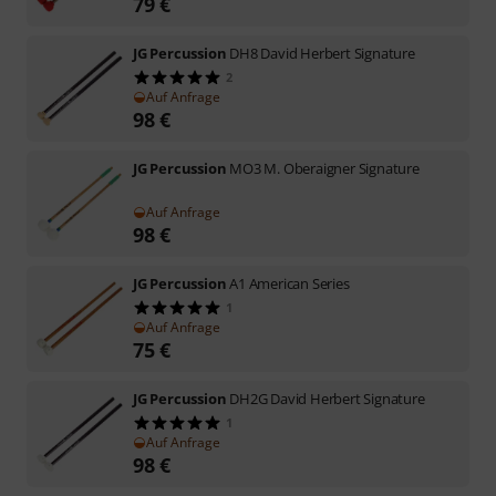
79
€
JG Percussion
DH8 David Herbert Signature
2
Auf Anfrage
98
€
JG Percussion
MO3 M. Oberaigner Signature
Auf Anfrage
98
€
JG Percussion
A1 American Series
1
Auf Anfrage
75
€
JG Percussion
DH2G David Herbert Signature
1
Auf Anfrage
98
€