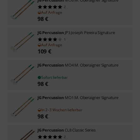
2
Auf Anfrage
98
€
JG Percussion
JP3 Joseph Pereira Signature
1
Auf Anfrage
109
€
JG Percussion
MO4 M. Oberaigner Signature
Sofort lieferbar
98
€
JG Percussion
MO1 M. Oberaigner Signature
In 2–3 Wochen lieferbar
98
€
JG Percussion
CL8 Classic Series
2