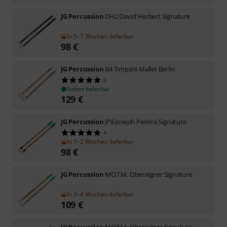
JG Percussion
DH2 David Herbert Signature
In 5–7 Wochen lieferbar
98
€
JG Percussion
B4 Timpani Mallet Berlin
2
Sofort lieferbar
129
€
JG Percussion
JP8 Joseph Pereira Signature
4
In 1–2 Wochen lieferbar
98
€
JG Percussion
MO7 M. Oberaigner Signature
In 3–4 Wochen lieferbar
109
€
JG Percussion
MO8 M. Oberaigner Signature