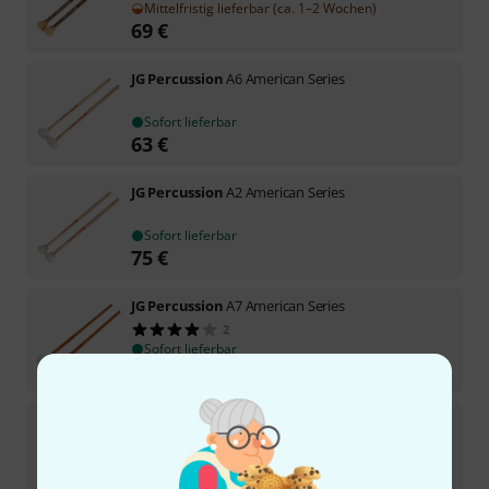
Mittelfristig lieferbar (ca. 1–2 Wochen)
69
€
JG Percussion
A6 American Series
Sofort lieferbar
63
€
JG Percussion
A2 American Series
Sofort lieferbar
75
€
JG Percussion
A7 American Series
2
Sofort lieferbar
67
€
JG Percussion
B5 Timpani Mallet Berlin
1
Sofort lieferbar
119
€