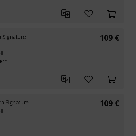
109
€
a Signature
ll
kern
109
€
ra Signature
ll