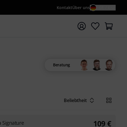
Kontakt
Über uns
DE / €
e mit Suchwort {searchTerm} starten
Beratung
Beliebtheit
109
€
a Signature