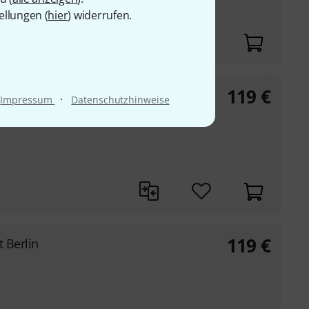
ellungen (
hier
) widerrufen.
119
€
 Berlin
·
Impressum
Datenschutzhinweise
119
€
 Berlin