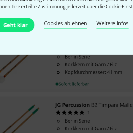
handselektierter Tonkin Stiel
nnen Ihre erteilte Zustimmung jederzeit über die Cookie-Einst
Sofort lieferbar
Cookies ablehnen
Weitere Infos
Geht klar
JG Percussion
B3 Timpani Mallet
3
Berlin Serie
Korkkern mit Garn / Filz
Kopfdurchmesser: 41 mm
Sofort lieferbar
JG Percussion
B2 Timpani Mallet
1
Berlin Serie
Korkkern mit Garn / Filz