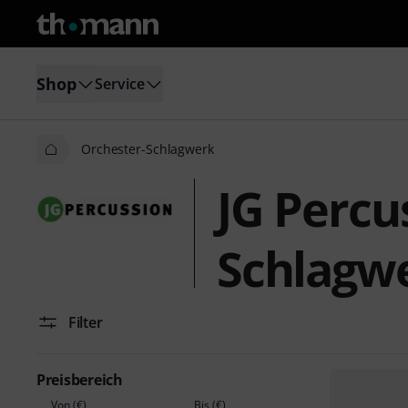
Shop
Service
Orchester-Schlagwerk
JG Percu
Schlagw
Filter
Preisbereich
Von (€)
Bis (€)