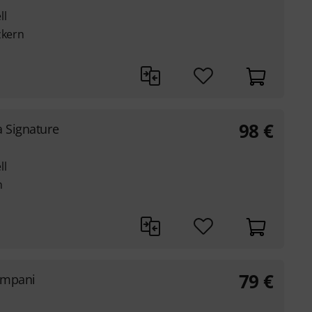
ll
zkern
98
€
a Signature
ll
n
79
€
impani