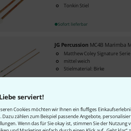
Tonkin Stiel
Sofort lieferbar
JG Percussion
MC4B Marimba Ma
Matthew Coley Signature Serie
mittel weich
Stielmaterial: Birke
Sofort lieferbar
Liebe serviert!
JG Percussion
JP5 Joseph Pereir
seren Cookies möchten wir Ihnen ein fluffiges Einkaufserlebn
n. Dazu zählen zum Beispiel passende Angebote, personalisie
Joseph Pereira Signature Mode
llungen. Wenn das für Sie okay ist, stimmen Sie der Nutzung 
deutscher Filz auf Kunststoffk
tiken und Marketing einfach durch einen Klick auf „Geht klar“ z