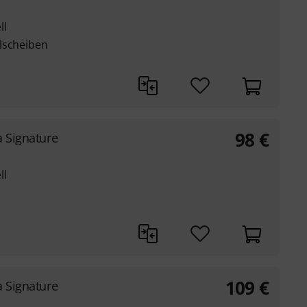
ll
lscheiben
98
€
a Signature
ll
109
€
a Signature