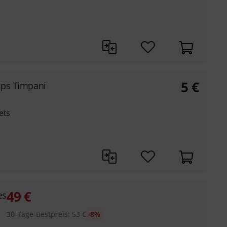
5
€
rips Timpani
ets
49
€
es
30-Tage-Bestpreis
:
53
€
-8%