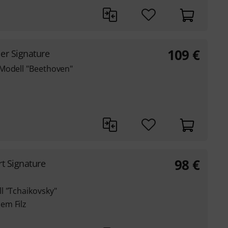
109
€
er Signature
 Modell "Beethoven"
98
€
t Signature
l "Tchaikovsky"
em Filz