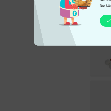
Sie kö