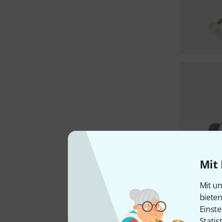
Mit 
Mit un
biete
Einste
Statis