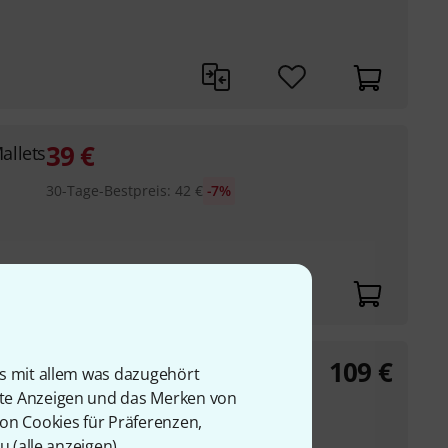
39
€
llets
30-Tage-Bestpreis
:
42
€
-7%
109
€
a Signature
is mit allem was dazugehört
rte Anzeigen und das Merken von
ll
von Cookies für Präferenzen,
ern
u (
alle anzeigen
).