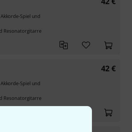
42
€
 Akkorde-Spiel und
und Resonatorgitarre
42
€
 Akkorde-Spiel und
und Resonatorgitarre