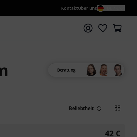
Kontakt
Über uns
DE / €
e mit Suchwort {searchTerm} starten
en
Beratung
Beliebtheit
42
€