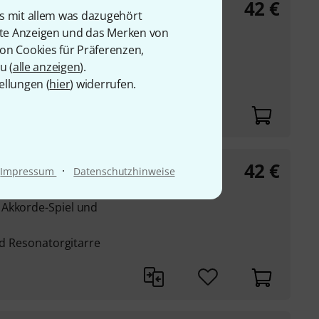
42
€
is mit allem was dazugehört
rte Anzeigen und das Merken von
 Akkorde-Spiel und
von Cookies für Präferenzen,
u (
alle anzeigen
).
und Resonatorgitarre
ellungen (
hier
) widerrufen.
42
€
·
Impressum
Datenschutzhinweise
 Akkorde-Spiel und
und Resonatorgitarre