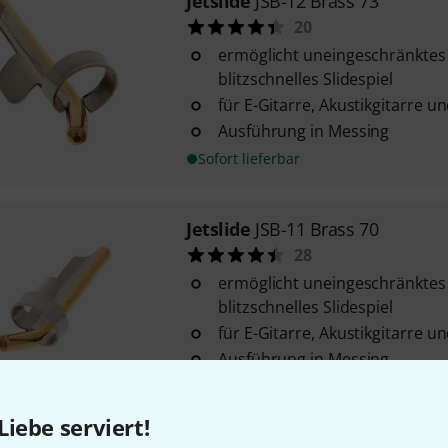
Jetslide
JSB-12 Brass 73
20
ermöglicht uneingeschränktes
blitzschnelles Slidespiel
für E-Gitarre, Akustikgitarre 
Ausführung in Messing
Sofort lieferbar
Jetslide
JSB-11 Brass 70
28
ermöglicht uneingeschränktes
blitzschnelles Slidespiel
für E-Gitarre, Akustikgitarre 
Ausführung in Messing
Sofort lieferbar
Liebe serviert!