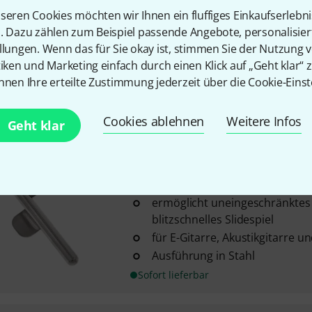
Jetslide
JSS-10 Stainless 66
seren Cookies möchten wir Ihnen ein fluffiges Einkaufserlebn
11
n. Dazu zählen zum Beispiel passende Angebote, personalisie
ermöglicht uneingeschränktes
llungen. Wenn das für Sie okay ist, stimmen Sie der Nutzung 
blitzschnelles Slidespiel
tiken und Marketing einfach durch einen Klick auf „Geht klar“ z
für E-Gitarre, Akustikgitarre 
nnen Ihre erteilte Zustimmung jederzeit über die Cookie-Einst
Ausführung in Stahl
Sofort lieferbar
Cookies ablehnen
Weitere Infos
Geht klar
Jetslide
JSS-12 Stainless 73
14
ermöglicht uneingeschränktes
blitzschnelles Slidespiel
für E-Gitarre, Akustikgitarre 
Ausführung in Stahl
Sofort lieferbar