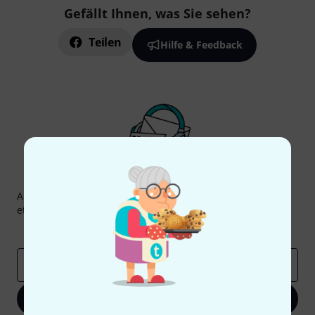
Gefällt Ihnen, was Sie sehen?
Teilen
Hilfe & Feedback
Thomann Newsletter
Abonniere den Thomann Newsletter und gewinne mit
etwas Glück einen von
50 Gutscheinen
über jeweils
50€
!
Inspirierende Beiträge
Deals
Thomann Insights
E-Mail-Adresse
*
Jetzt anmelden