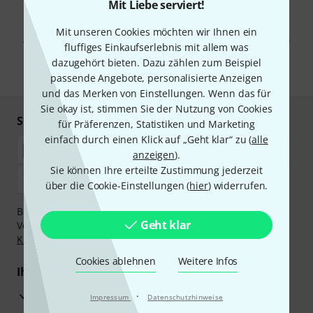
Mit Liebe serviert!
Mit Klick auf „Jetzt anmelden“ stimmen Sie dem Erhalt von E-Mail-
Werbung und einer Messung des E-Mail-Nutzungsverhaltens zu. Die
Mit unseren Cookies möchten wir Ihnen ein
Abmeldung ist jederzeit möglich. Weitere Informationen finden Sie in
fluffiges Einkaufserlebnis mit allem was
unseren
Datenschutzhinweisen
.
dazugehört bieten. Dazu zählen zum Beispiel
* Pflichtfeld
passende Angebote, personalisierte Anzeigen
und das Merken von Einstellungen. Wenn das für
Sie okay ist, stimmen Sie der Nutzung von Cookies
Sicher einkaufen & bezahlen
für Präferenzen, Statistiken und Marketing
einfach durch einen Klick auf „Geht klar“ zu (
alle
anzeigen
).
Sie können Ihre erteilte Zustimmung jederzeit
über die Cookie-Einstellungen (
hier
) widerrufen.
Bezahlen Sie vertraulich und sicher per Nachnahme,
Geht klar
Vorkasse, PayPal, Amazon Pay,
Klarna Sofort bezahlen
,
Klarna Ratenzahlung
oder Kreditkarte.
Cookies ablehnen
Weitere Infos
Ihre Vorteile
3 Jahre Thomann Garantie
·
Impressum
Datenschutzhinweise