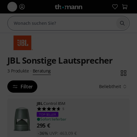
Suche 
JBL Sonstige Lautsprecher
Beratung
3
Produkte
·
Filter
Beliebtheit
JBL
Control 85M
5
TOP-SELLER
Sofort lieferbar
295
€
-36%
UVP:
463,09
€