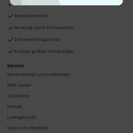
30 Tage Money-Back-Garantie
Reparaturservice
Beratung durch Fachexperten
Zufriedenheitsgarantie
Europas größtes Versandlager
Service
Versandkosten und Lieferzeiten
Hilfe-Center
Gutscheine
Kontakt
Ladengeschäft
Service im Überblick