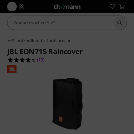
Suche 
Schutzhüllen für Lautsprecher
JBL EON715 Raincover
4.4 von 5 Sternen aus 13 Kundenbewertungen
(
13
)