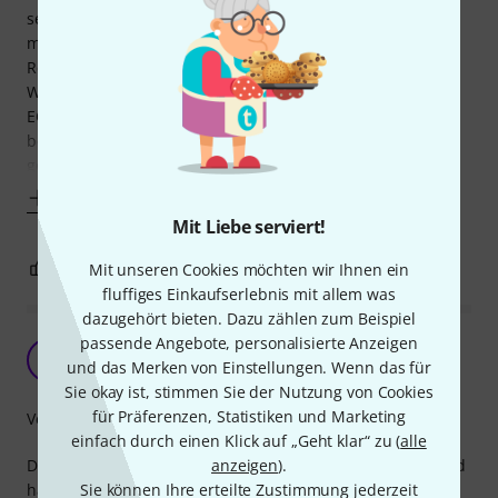
seitdem alle paar Wochen mal im Außeneinsatz. Jetzt
mussten sie zum ersten mal durch einen längeren
Regenschauer (schon stärker, aber kein
Weltuntergangsregen) und mein Urteil ist gemischt. Die
EONs haben es überlebt, aber auf der Oberseite hatte sich
bei beiden einiges an Feuchtigkeit durch die Hülle
gemogelt. Für
Mehr anzeigen
Mit Liebe serviert!
0
0
Mit unseren Cookies möchten wir Ihnen ein
BEWERTUNG MELDEN
fluffiges Einkaufserlebnis mit allem was
dazugehört bieten. Dazu zählen zum Beispiel
passende Angebote, personalisierte Anzeigen
Schutz der Box Eon 715
DM
und das Merken von Einstellungen. Wenn das für
DJ Marco 95 24.01.2024
Sie okay ist, stimmen Sie der Nutzung von Cookies
für Präferenzen, Statistiken und Marketing
Verarbeitung
einfach durch einen Klick auf „Geht klar“ zu (
alle
anzeigen
).
Die Hülle von JBL für die Box Eon 715 ist top verarbeitet und
Sie können Ihre erteilte Zustimmung jederzeit
hat alle Funktionen die man benötigt. Die Kabel kann man