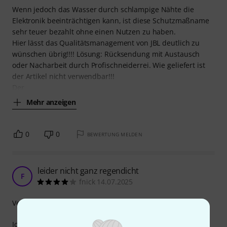
Wenn jedoch das Wasser durch schlampige Nähte die
Elektronik beeinträchtigen kann, ist diese Schutzmaßname
sehr teuer bezahlt ohne einen Nutzen zu haben.
Hier lässt das Qualitätsmanagement von JBL deutlich zu
wünschen übrig!!!! Lösung: Rücksendung mit Austausch
oder Nacharbeit durch Profischneiderrei. Wie geliefert ist
der Artikel nicht verwendbar!!!
Der
Mehr anzeigen
0
0
BEWERTUNG MELDEN
leider nicht ganz regendicht
F
fnick 14.07.2025
Verarbeitung
Ich habe die Hüllen vor über zwei Jahren gekauft und