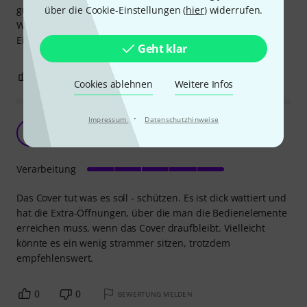
über die Cookie-Einstellungen (
hier
) widerrufen.
gut durch verlegen und wenn es mal regnet hält sie es
Wasser ab und schützt die Box.
Ein tolles Produkt was es macht was es soll.
Geht klar
0
0
BEWERTUNG MELDEN
Cookies ablehnen
Weitere Infos
·
Impressum
Datenschutzhinweise
Top Cover
R
Rob555 21.07.2026
Verarbeitung
Das Cover tut was es soll - schützen. Es ist dick wattiert und
hat die Extra-Öffnungen, über die man die Bedienelemente
erreichen muss, wenn das Cover draufbleibt. Vielleicht
könnte es ein wenig strammer sitzen, trotzdem
empfehlenswert.
0
0
BEWERTUNG MELDEN