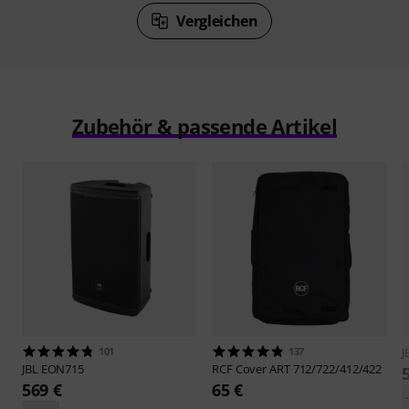
Vergleichen
Zubehör & passende Artikel
101
137
J
JBL
EON715
RCF
Cover ART 712/722/412/422
569 €
65 €