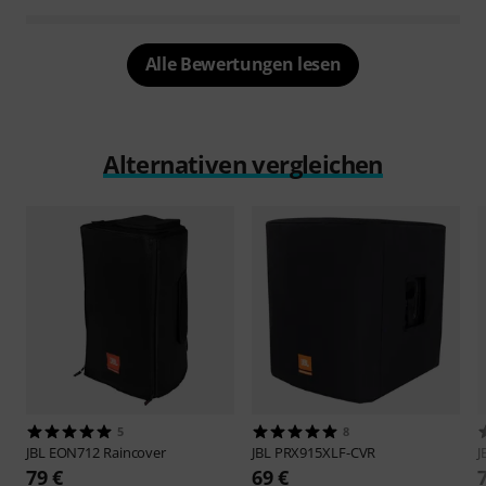
Alle Bewertungen lesen
Alternativen vergleichen
5
8
JBL
EON712 Raincover
JBL
PRX915XLF-CVR
J
79 €
69 €