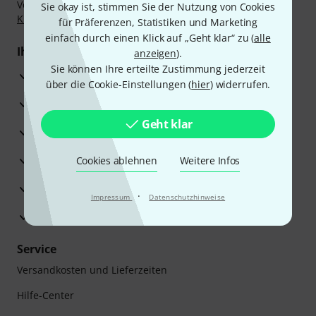
Vorkasse, PayPal, Amazon Pay,
Klarna Sofort bezahlen
,
Sie okay ist, stimmen Sie der Nutzung von Cookies
Klarna Ratenzahlung
oder Kreditkarte.
für Präferenzen, Statistiken und Marketing
einfach durch einen Klick auf „Geht klar“ zu (
alle
Ihre Vorteile
anzeigen
).
Sie können Ihre erteilte Zustimmung jederzeit
3 Jahre Thomann Garantie
über die Cookie-Einstellungen (
hier
) widerrufen.
30 Tage Money-Back-Garantie
Geht klar
Reparaturservice
Beratung durch Fachexperten
Cookies ablehnen
Weitere Infos
Zufriedenheitsgarantie
·
Impressum
Datenschutzhinweise
Europas größtes Versandlager
Service
Versandkosten und Lieferzeiten
Hilfe-Center