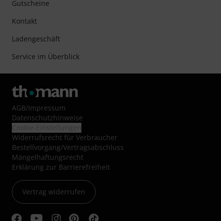
Gutscheine
Kontakt
Ladengeschäft
Service im Überblick
AGB
/
Impressum
Datenschutzhinweise
Cookie-Einstellungen
Widerrufsrecht für Verbraucher
Bestellvorgang/Vertragsabschluss
Mängelhaftungsrecht
Erklärung zur Barrierefreiheit
Vertrag widerrufen