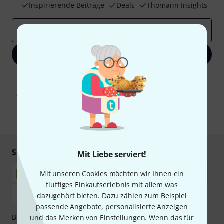
Inspirierende Beiträge
Deals
Thomann Insights
E-Mail-Adresse
*
Jetzt anmelden
Mit Klick auf „Jetzt anmelden“ stimmen Sie dem Erhalt von E-Mail-
Werbung und einer Messung des E-Mail-Nutzungsverhaltens zu. Die
Abmeldung ist jederzeit möglich. Weitere Informationen finden Sie in
unseren
Datenschutzhinweisen
.
* Pflichtfeld
Sicher einkaufen & bezahlen
Mit Liebe serviert!
Mit unseren Cookies möchten wir Ihnen ein
fluffiges Einkaufserlebnis mit allem was
dazugehört bieten. Dazu zählen zum Beispiel
passende Angebote, personalisierte Anzeigen
Bezahlen Sie vertraulich und sicher per Nachnahme,
und das Merken von Einstellungen. Wenn das für