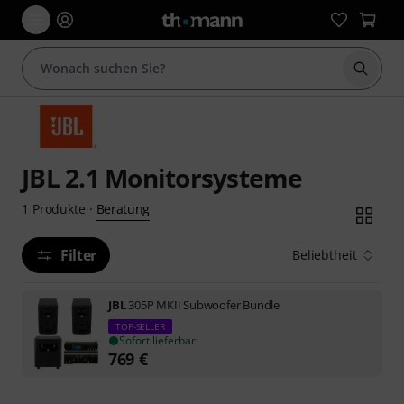
Suche 
JBL 2.1 Monitorsysteme
Beratung
1
Produkte
·
Filter
Beliebtheit
JBL
305P MKII Subwoofer Bundle
TOP-SELLER
Sofort lieferbar
769
€