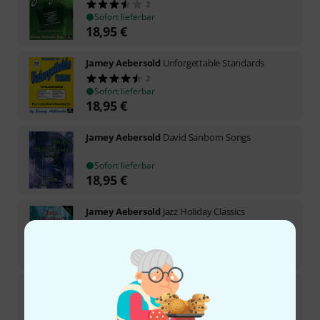
2
Sofort lieferbar
18,95
€
Jamey Aebersold
Unforgettable Standards
2
Sofort lieferbar
18,95
€
Jamey Aebersold
David Sanborn Songs
Sofort lieferbar
18,95
€
Jamey Aebersold
Jazz Holiday Classics
Sofort lieferbar
18,95
€
Jamey Aebersold
All the Things You Are
Sofort lieferbar