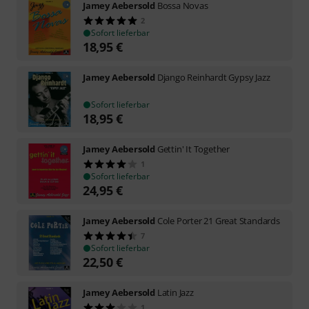
Jamey Aebersold
Bossa Novas
2
Sofort lieferbar
18,95
€
Jamey Aebersold
Django Reinhardt Gypsy Jazz
Sofort lieferbar
18,95
€
Jamey Aebersold
Gettin' It Together
1
Sofort lieferbar
24,95
€
Jamey Aebersold
Cole Porter 21 Great Standards
7
Sofort lieferbar
22,50
€
Jamey Aebersold
Latin Jazz
1