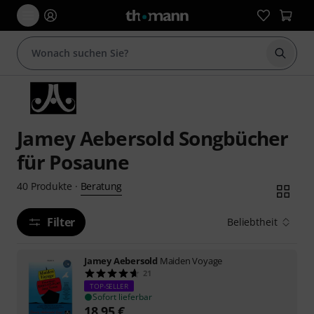
Suche 
Jamey Aebersold Songbücher
für Posaune
Beratung
40
Produkte
·
Filter
Beliebtheit
Jamey Aebersold
Maiden Voyage
21
TOP-SELLER
Sofort lieferbar
18,95
€