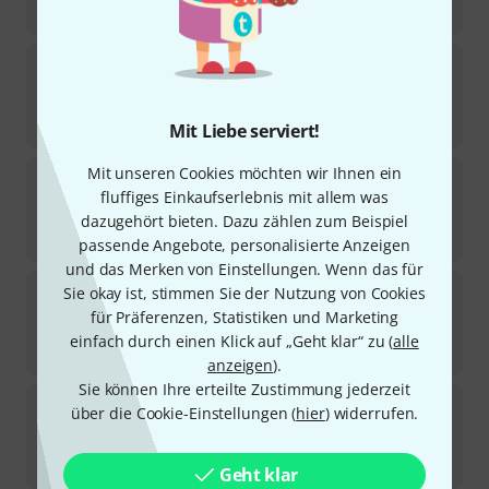
18,95
€
Jamey Aebersold
Groovin' High
1
Sofort lieferbar
18,95
€
Mit Liebe serviert!
Mit unseren Cookies möchten wir Ihnen ein
Jamey Aebersold
I Got Rhythm
fluffiges Einkaufserlebnis mit allem was
1
Sofort lieferbar
dazugehört bieten. Dazu zählen zum Beispiel
18,95
€
passende Angebote, personalisierte Anzeigen
und das Merken von Einstellungen. Wenn das für
Jamey Aebersold
Charlie Parker
Sie okay ist, stimmen Sie der Nutzung von Cookies
für Präferenzen, Statistiken und Marketing
Sofort lieferbar
einfach durch einen Klick auf „Geht klar“ zu (
alle
19,95
€
anzeigen
).
Sie können Ihre erteilte Zustimmung jederzeit
Jamey Aebersold
Favorite Standards
über die Cookie-Einstellungen (
hier
) widerrufen.
Sofort lieferbar
19,95
€
Geht klar