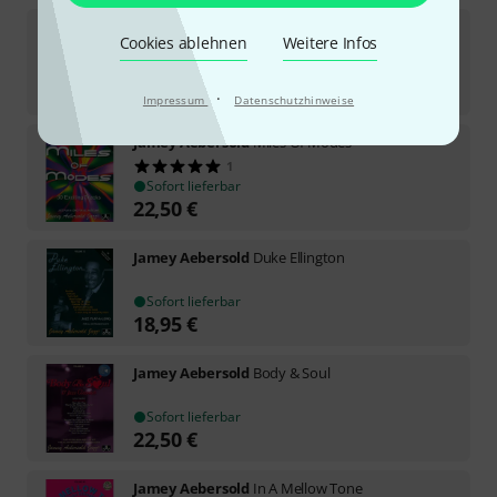
Jamey Aebersold
Herbie Hancock
Cookies ablehnen
Weitere Infos
Sofort lieferbar
18,95
€
·
Impressum
Datenschutzhinweise
Jamey Aebersold
Miles Of Modes
1
Sofort lieferbar
22,50
€
Jamey Aebersold
Duke Ellington
Sofort lieferbar
18,95
€
Jamey Aebersold
Body & Soul
Sofort lieferbar
22,50
€
Jamey Aebersold
In A Mellow Tone