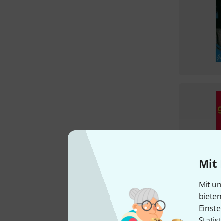
Mit 
Mit un
biete
Einste
Statis