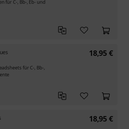
n für C-, Bb-, Eb- und
18,95
€
lues
eadsheets für C-, Bb-,
mente
18,95
€
s