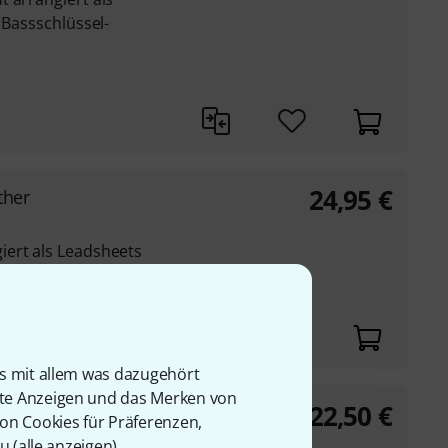
 Bassschlüssel-
24,95
€
ther
ert als Leadsheets
is mit allem was dazugehört
rte Anzeigen und das Merken von
22,50
€
1 Great Standards
von Cookies für Präferenzen,
u (
alle anzeigen
).