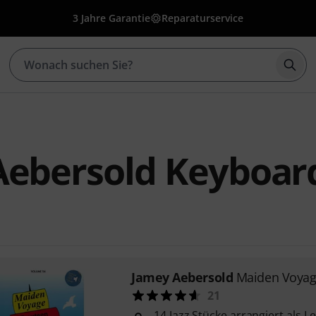
3 Jahre Garantie
Reparaturservice
Such
Aebersold Keyboar
Jamey Aebersold
Maiden Voya
21
14 Jazz Stücke arrangiert als Le