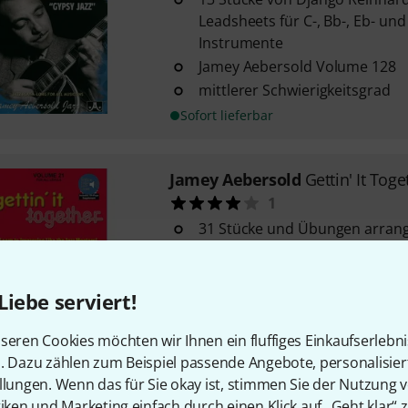
Leadsheets für C-, Bb-, Eb- und
Instrumente
Jamey Aebersold Volume 128
mittlerer Schwierigkeitsgrad
Sofort lieferbar
Jamey Aebersold
Gettin' It Toge
1
31 Stücke und Übungen arrangi
Jamey Aebersold Volume 21
mit Melodielinie und Akkorden
Liebe serviert!
Sofort lieferbar
seren Cookies möchten wir Ihnen ein fluffiges Einkaufserlebn
n. Dazu zählen zum Beispiel passende Angebote, personalisie
Jamey Aebersold
Cole Porter 2
llungen. Wenn das für Sie okay ist, stimmen Sie der Nutzung 
7
tiken und Marketing einfach durch einen Klick auf „Geht klar“ z