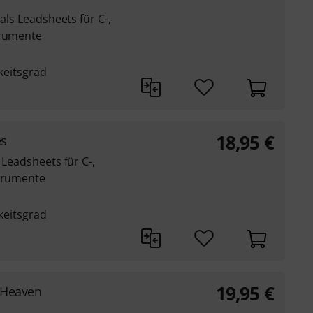
 als Leadsheets für C-,
trumente
gkeitsgrad
18,95
€
es
 Leadsheets für C-,
strumente
gkeitsgrad
19,95
€
 Heaven