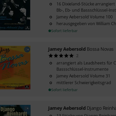
16 Dixieland-Stücke arrangiert 
Bb-, Eb- und Bassschlüssel-In
Jamey Aebersold Volume 100
herausgegeben von William C
Sofort lieferbar
Jamey Aebersold
Bossa Novas
2
arrangiert als Leadsheets für C
Bassschlüssel-Instrumente
Jamey Aebersold Volume 31
mittlerer Schwierigkeitsgrad
Sofort lieferbar
Jamey Aebersold
Django Reinha
13 Stücke von Django Reinhardt