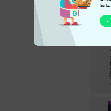
Sie kö