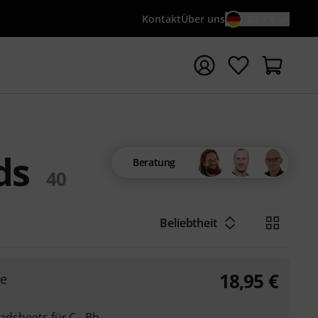
Kontakt
Über uns
DE / €
e mit Suchwort {searchTerm} starten
ds
Beratung
40
Beliebtheit
18,95
€
ge
adsheets für C-, Bb-,