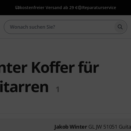
kostenfreier Versand ab 29 €
Reparaturservice
Such
ter Koffer für
itarren
1
Jakob Winter
GL JW 51051 Guita