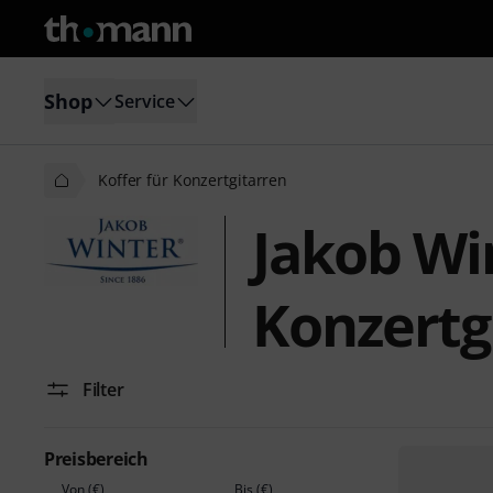
Shop
Service
Koffer für Konzertgitarren
Jakob Win
Konzertg
Filter
Preisbereich
Von (€)
Bis (€)