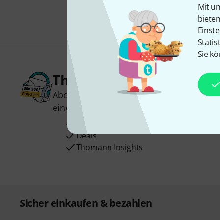
Mit un
biete
Einste
Statis
Sie kö
Thomann Newsletter
Abonniere den Thomann Newsletter und
einen von
50 Gutscheinen
über jeweils
Inspirierende Beiträge
Deals
Thomann Insights
Sicher einkaufen & bezahlen