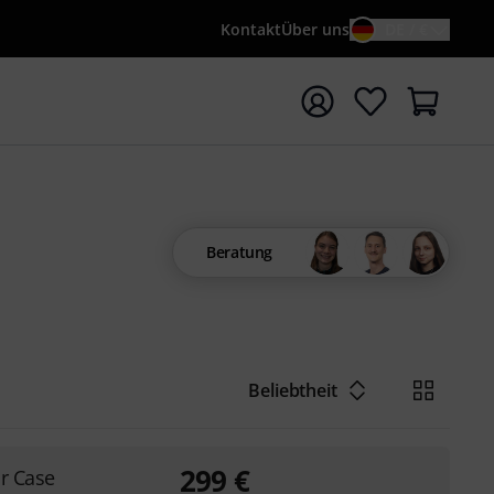
Kontakt
Über uns
DE / €
e mit Suchwort {searchTerm} starten
Beratung
Beliebtheit
299
€
r Case