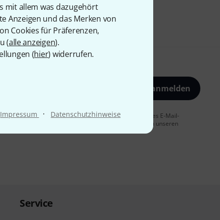
is mit allem was dazugehört
rte Anzeigen und das Merken von
von Cookies für Präferenzen,
u (
alle anzeigen
).
ellungen (
hier
) widerrufen.
Jetzt anmelden
·
Impressum
Datenschutzhinweise
 Sie dem Erhalt von E-Mail-Werbung und einer Messung des E-Mail-
t jederzeit möglich. Weitere Informationen finden Sie in unseren
Service