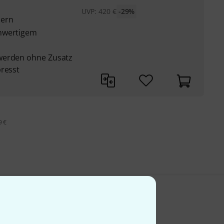
UVP:
420
€
-29%
sern
chwertigem
werden ohne Zusatz
presst
9 €