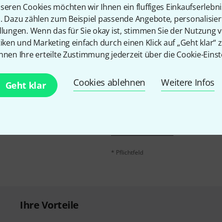
seren Cookies möchten wir Ihnen ein fluffiges Einkaufserlebn
Teilen
Hilfe & Feedback
n. Dazu zählen zum Beispiel passende Angebote, personalisie
llungen. Wenn das für Sie okay ist, stimmen Sie der Nutzung 
tiken und Marketing einfach durch einen Klick auf „Geht klar“ z
nnen Ihre erteilte Zustimmung jederzeit über die Cookie-Einst
Cookies ablehnen
Weitere Infos
Geht klar
E-Mail-Adresse
*
 gewinne mit etwas Glück
50€
!
Mit Klick auf „Jetzt anmelden“ stimmen
Nutzungsverhaltens zu. Die Abmeldung is
Datenschutzhinweisen
.
* Pflichtfeld
Ihre Vorteile