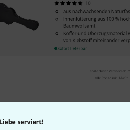
10
aus nachwachsenden Naturfa
Innenfütterung aus 100 % ho
Baumwollsamt
Koffer-und Überzugsmaterial 
von Klebstoff miteinander ver
Sofort lieferbar
Kostenloser Versand ab 2
Alle Preise inkl. MwSt.
Gefällt Ihnen, was Sie sehen?
Liebe serviert!