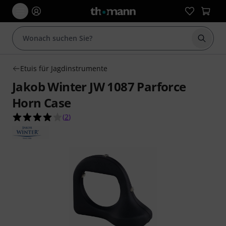
Suche 
Etuis für Jagdinstrumente
Jakob Winter JW 1087 Parforce
Horn Case
4.0 von 5 Sternen aus 2 Kundenbewertungen
(
2
)