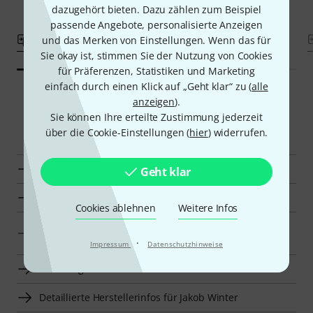
dazugehört bieten. Dazu zählen zum Beispiel
passende Angebote, personalisierte Anzeigen
Vergleichen
Vergleichen
und das Merken von Einstellungen. Wenn das für
Sie okay ist, stimmen Sie der Nutzung von Cookies
für Präferenzen, Statistiken und Marketing
einfach durch einen Klick auf „Geht klar“ zu (
alle
anzeigen
).
Sie können Ihre erteilte Zustimmung jederzeit
Smart Navigator
über die Cookie-Einstellungen (
hier
) widerrufen.
Zur Kategorie Etuis für Jagdinstrumente
Geht klar
Zur Kategorie Etuis für Blasinstrumente
Cookies ablehnen
Weitere Infos
Zur Kategorie Ständer, Zubehör und Ersatzteile für
Blasinstrumente
·
Impressum
Datenschutzhinweise
Zur Kategorie Blasinstrumente
Detaillierte Herstellerinfos für Jakob Winter