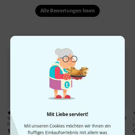
Alle Bewertungen lesen
Alternativen vergleichen
2
14
Mit Liebe serviert!
Thomann
Parforcehorn Bag
Dotzauer
Bag Parforcehorn ø 27
D
Deluxe
- 31 cm
g
Mit unseren Cookies möchten wir Ihnen ein
185 €
149 €
fluffiges Einkaufserlebnis mit allem was