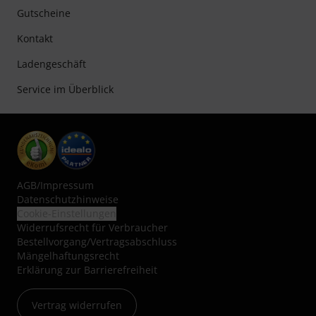
Gutscheine
Kontakt
Ladengeschäft
Service im Überblick
AGB
/
Impressum
Datenschutzhinweise
Cookie-Einstellungen
Widerrufsrecht für Verbraucher
Bestellvorgang/Vertragsabschluss
Mängelhaftungsrecht
Erklärung zur Barrierefreiheit
Vertrag widerrufen