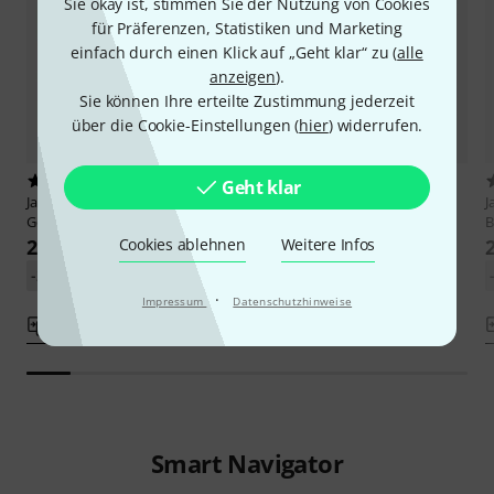
Sie okay ist, stimmen Sie der Nutzung von Cookies
für Präferenzen, Statistiken und Marketing
einfach durch einen Klick auf „Geht klar“ zu (
alle
anzeigen
).
Sie können Ihre erteilte Zustimmung jederzeit
über die Cookie-Einstellungen (
hier
) widerrufen.
1
9
Geht klar
Jakob Winter
JW 722D Clarinet
Jakob Winter
JW 422N A+B
J
German Double
Clarinet German
B
Cookies ablehnen
Weitere Infos
259 €
239 €
-27%
UVP: 354 €
-27%
UVP: 327 €
·
Impressum
Datenschutzhinweise
Vergleichen
Vergleichen
Smart Navigator