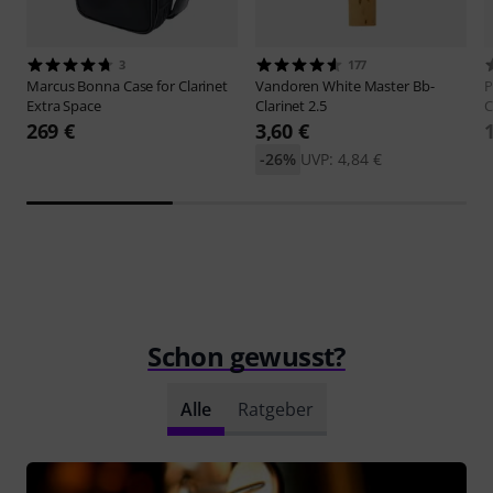
3
177
Marcus Bonna
Case for Clarinet
Vandoren
White Master Bb-
P
Extra Space
Clarinet 2.5
C
269 €
3,60 €
-26%
UVP: 4,84 €
Schon gewusst?
Alle
Ratgeber