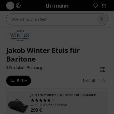
Suche 
Jakob Winter Etuis für
Baritone
Beratung
3
Produkte
·
Filter
Beliebtheit
Jakob Winter
JW 2087 Tenor Horn/ Baritone
8
In 1–2 Wochen lieferbar
298
€