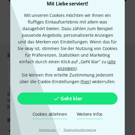
Mit Liebe serviert!
Mit Klick auf „Jetzt anmelden“ stimmen Sie dem Erhalt von E-Mail-
Mit unseren Cookies möchten wir Ihnen ein
Werbung und einer Messung des E-Mail-Nutzungsverhaltens zu. Die
Abmeldung ist jederzeit möglich. Weitere Informationen finden Sie in
fluffiges Einkaufserlebnis mit allem was
unseren
Datenschutzhinweisen
.
dazugehört bieten. Dazu zählen zum Beispiel
* Pflichtfeld
passende Angebote, personalisierte Anzeigen
und das Merken von Einstellungen. Wenn das für
Sie okay ist, stimmen Sie der Nutzung von Cookies
Sicher einkaufen & bezahlen
für Präferenzen, Statistiken und Marketing
einfach durch einen Klick auf „Geht klar“ zu (
alle
anzeigen
).
Sie können Ihre erteilte Zustimmung jederzeit
über die Cookie-Einstellungen (
hier
) widerrufen.
Bezahlen Sie vertraulich und sicher per Nachnahme,
Geht klar
Vorkasse, PayPal, Amazon Pay,
Klarna Sofort bezahlen
,
Klarna Ratenzahlung
oder Kreditkarte.
Cookies ablehnen
Weitere Infos
Ihre Vorteile
·
3 Jahre Thomann Garantie
Impressum
Datenschutzhinweise