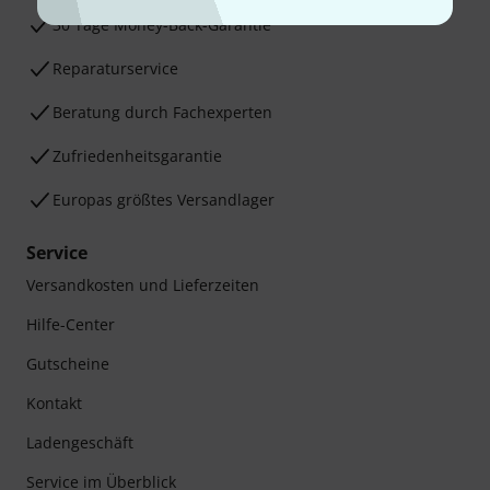
30 Tage Money-Back-Garantie
Reparaturservice
Beratung durch Fachexperten
Zufriedenheitsgarantie
Europas größtes Versandlager
Service
Versandkosten und Lieferzeiten
Hilfe-Center
Gutscheine
Kontakt
Ladengeschäft
Service im Überblick