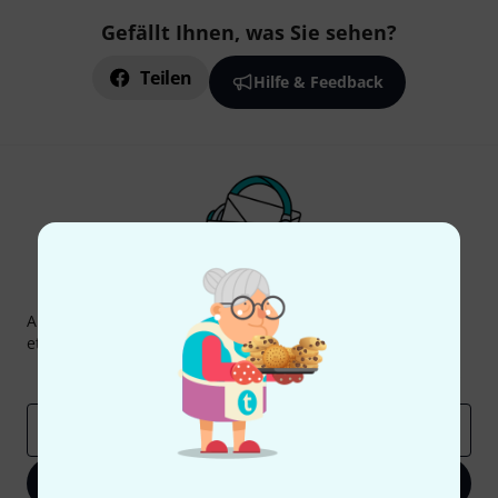
Gefällt Ihnen, was Sie sehen?
Teilen
Hilfe & Feedback
Thomann Newsletter
Abonniere den Thomann Newsletter und gewinne mit
etwas Glück einen von
50 Gutscheinen
über jeweils
50€
!
Inspirierende Beiträge
Deals
Thomann Insights
E-Mail-Adresse
*
Jetzt anmelden