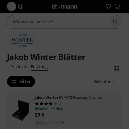
Suche 
Jakob Winter Blätter
Beratung
1
Produkte
·
Filter
Beliebtheit
Jakob Winter
JW 7072 Reedcase Clarinet
2
Sofort lieferbar
29
€
-28%
UVP:
40
€