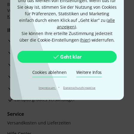
und das Merken von Einstellungen. Wenn das für
Bezahlen Sie vertraulich und sicher per Nachnahme,
Sie okay ist, stimmen Sie der Nutzung von Cookies
Vorkasse, PayPal, Amazon Pay,
Klarna Sofort bezahlen
,
für Präferenzen, Statistiken und Marketing
Klarna Ratenzahlung
oder Kreditkarte.
einfach durch einen Klick auf „Geht klar“ zu (
alle
anzeigen
).
Ihre Vorteile
Sie können Ihre erteilte Zustimmung jederzeit
3 Jahre Thomann Garantie
über die Cookie-Einstellungen (
hier
) widerrufen.
30 Tage Money-Back-Garantie
Geht klar
Reparaturservice
Cookies ablehnen
Weitere Infos
Beratung durch Fachexperten
·
Zufriedenheitsgarantie
Impressum
Datenschutzhinweise
Europas größtes Versandlager
Service
Versandkosten und Lieferzeiten
Hilfe-Center