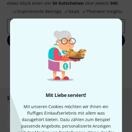
etwas Glück einen von
50 Gutscheinen
über jeweils
50€
!
Inspirierende Beiträge
Deals
Thomann Insights
E-Mail-Adresse
*
Jetzt anmelden
Mit Klick auf „Jetzt anmelden“ stimmen Sie dem Erhalt von E-Mail-
Werbung und einer Messung des E-Mail-Nutzungsverhaltens zu. Die
Abmeldung ist jederzeit möglich. Weitere Informationen finden Sie in
unseren
Datenschutzhinweisen
.
* Pflichtfeld
Mit Liebe serviert!
Sicher einkaufen & bezahlen
Mit unseren Cookies möchten wir Ihnen ein
fluffiges Einkaufserlebnis mit allem was
dazugehört bieten. Dazu zählen zum Beispiel
passende Angebote, personalisierte Anzeigen