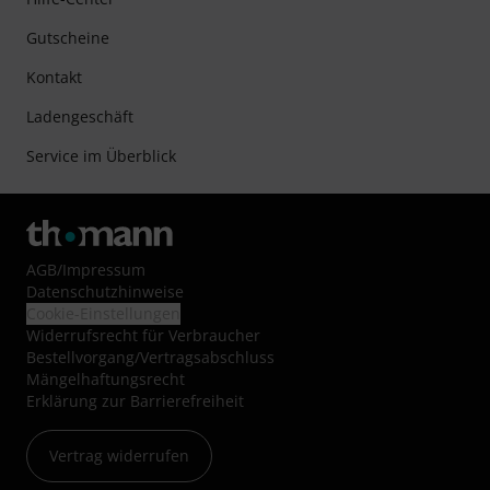
Gutscheine
Kontakt
Ladengeschäft
Service im Überblick
AGB
/
Impressum
Datenschutzhinweise
Cookie-Einstellungen
Widerrufsrecht für Verbraucher
Bestellvorgang/Vertragsabschluss
Mängelhaftungsrecht
Erklärung zur Barrierefreiheit
Vertrag widerrufen